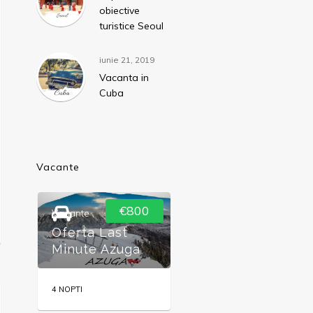
obiective
turistice Seoul
iunie 21, 2019
Vacanta in
Cuba
Vacante
€800
€1420
Vacante
Oferte
,
Sejururi
Oferta Last
Sejur in Zanzibar
Minute Azuga
2026
4 NOPTI
7 NOPTI