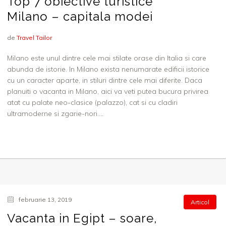
Top 7 obiective turistice
Milano – capitala modei
de
Travel Tailor
Milano este unul dintre cele mai stilate orase din Italia si care
abunda de istorie. In Milano exista nenumarate edificii istorice
cu un caracter aparte, in stiluri dintre cele mai diferite. Daca
planuiti o vacanta in Milano, aici va veti putea bucura privirea
atat cu palate neo-clasice (palazzo), cat si cu cladiri
ultramoderne si zgarie-nori....
februarie 13, 2019
Articol
Vacanta in Egipt – soare,