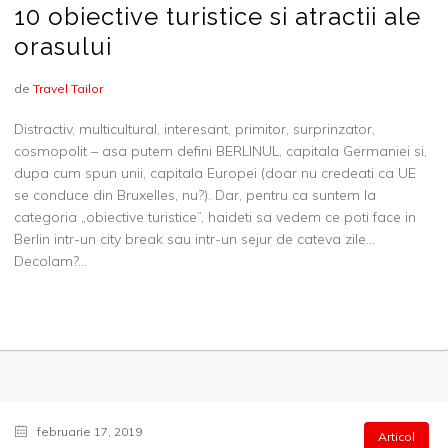
10 obiective turistice si atractii ale
orasului
de
Travel Tailor
Distractiv, multicultural, interesant, primitor, surprinzator,
cosmopolit – asa putem defini BERLINUL, capitala Germaniei si,
dupa cum spun unii, capitala Europei (doar nu credeati ca UE
se conduce din Bruxelles, nu?). Dar, pentru ca suntem la
categoria „obiective turistice”, haideti sa vedem ce poti face in
Berlin intr-un city break sau intr-un sejur de cateva zile…
Decolam?...
februarie 17, 2019
Articol