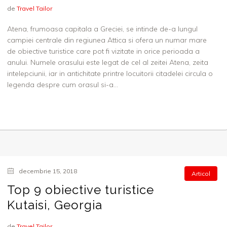
de
Travel Tailor
Atena, frumoasa capitala a Greciei, se intinde de-a lungul
campiei centrale din regiunea Attica si ofera un numar mare
de obiective turistice care pot fi vizitate in orice perioada a
anului. Numele orasului este legat de cel al zeitei Atena, zeita
intelepciunii, iar in antichitate printre locuitorii citadelei circula o
legenda despre cum orasul si-a...
decembrie 15, 2018
Articol
Top 9 obiective turistice
Kutaisi, Georgia
de
Travel Tailor