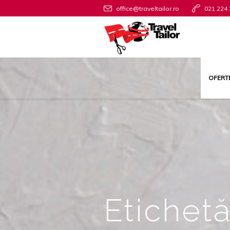
office@traveltailor.ro
021 224 
OFERT
Etichetă