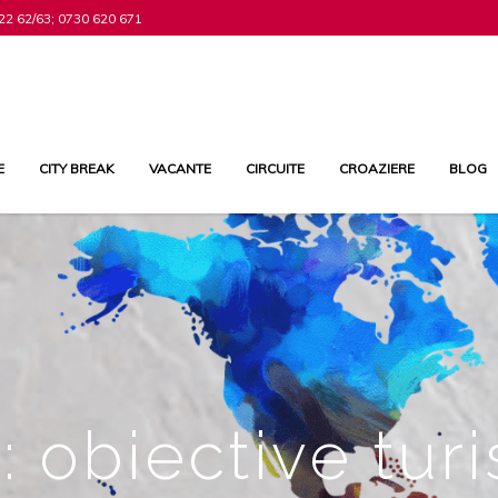
22 62/63; 0730 620 671
E
CITY BREAK
VACANTE
CIRCUITE
CROAZIERE
BLOG
: obiective turi