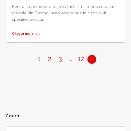
Pentru ca primavara deja isi face simtita prezenta, iar
orasele din Europa incep sa abunde in culorile vii
specifice acestui...
Citește mai mult
1
2
3
…
12
Cauta