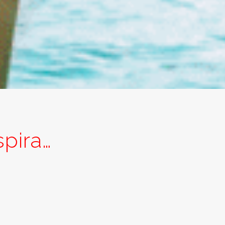
spira…