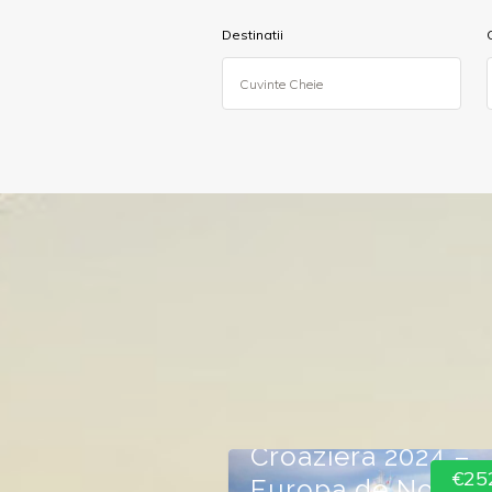
Destinatii
Croaziere
Croaziera 2024 –
€25
Europa de Nord