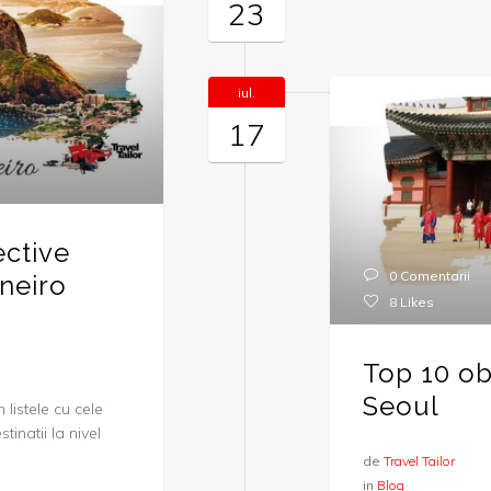
23
iul.
17
ective
0 Comentarii
aneiro
8
Likes
Top 10 obi
Seoul
listele cu cele
inatii la nivel
de
Travel Tailor
in
Blog