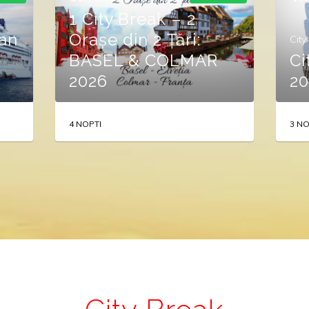
1 City Break – 2
an
Orașe din 2 Țări:
City
BASEL & COLMAR
Ci
2026
20
4 NOPTI
3 NO