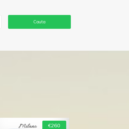
Cauta
€260