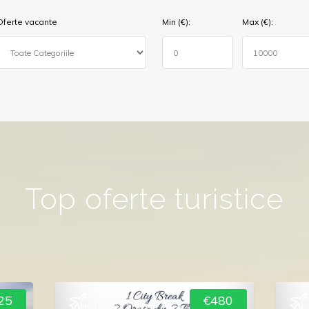
Oferte vacante
Min (€):
Max (€):
Top oferte turistice
25
€480
1 city break 2 orase 2 tari