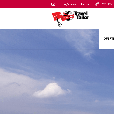
office@traveltailor.ro
021 224 
OFERT