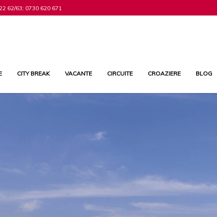
22 62/63; 0730 620 671
E
CITY BREAK
VACANTE
CIRCUITE
CROAZIERE
BLOG