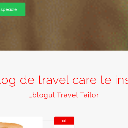
 speciale
og de travel care te in
…blogul Travel Tailor
iul.