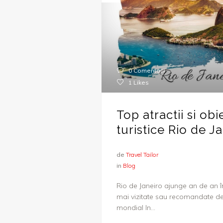
0 Comentarii
1
Likes
Top atractii si obi
turistice Rio de J
de
Travel Tailor
in
Blog
Rio de Janeiro ajunge an de an în 
mai vizitate sau recomandate dest
mondial In...