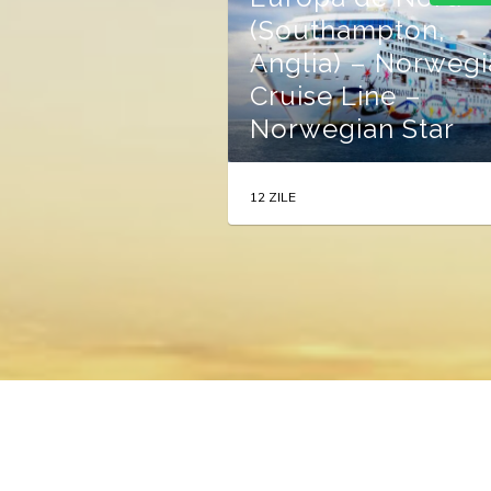
(Southampton,
Anglia) – Norwegi
Cruise Line –
Norwegian Star
12 ZILE