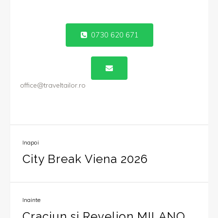
0730 620 671
office@traveltailor.ro
Inapoi
City Break Viena 2026
Inainte
Craciun si Revelion MILANO