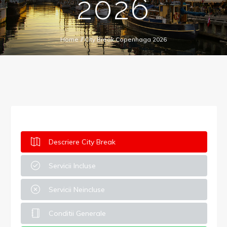
2026
Home
//
City Break Copenhaga 2026
Descriere City Break
Servicii Incluse
Servicii Neincluse
Conditii Generale