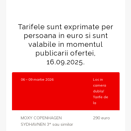
Tarifele sunt exprimate per
persoana in euro si sunt
valabile in momentul
publicarii ofertei,
16.09.2025.
06 – 09 martie 2026
Loc in
camera
dubla/
Tarife de
la
MOXY COPENHAGEN
290 euro
SYDHAVNEN 3* sau similar