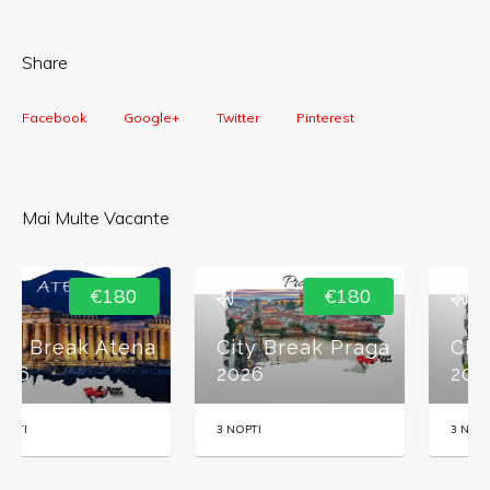
Share
Facebook
Google+
Twitter
Pinterest
Mai Multe Vacante
€180
€215
City Break Praga
CITY BREAK PISA
2026
2026
3 NOPTI
3 NOPTI