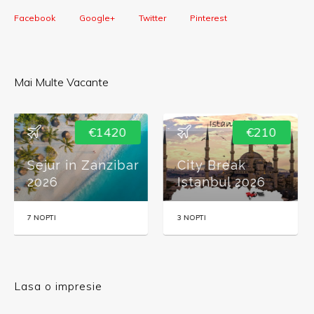
Facebook
Google+
Twitter
Pinterest
Mai Multe Vacante
€210
€180
City Break
City Break Atena
Istanbul 2026
2026
3 NOPTI
3 NOPTI
Lasa o impresie