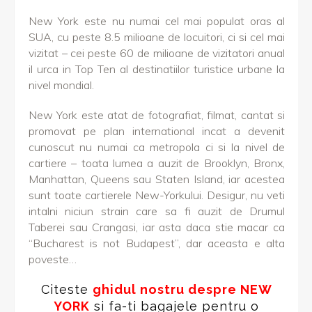
New York este nu numai cel mai populat oras al
SUA, cu peste 8.5 milioane de locuitori, ci si cel mai
vizitat – cei peste 60 de milioane de vizitatori anual
il urca in Top Ten al destinatiilor turistice urbane la
nivel mondial.
New York este atat de fotografiat, filmat, cantat si
promovat pe plan international incat a devenit
cunoscut nu numai ca metropola ci si la nivel de
cartiere – toata lumea a auzit de Brooklyn, Bronx,
Manhattan, Queens sau Staten Island, iar acestea
sunt toate cartierele New-Yorkului. Desigur, nu veti
intalni niciun strain care sa fi auzit de Drumul
Taberei sau Crangasi, iar asta daca stie macar ca
“Bucharest is not Budapest”, dar aceasta e alta
poveste…
Citeste
ghidul nostru despre NEW
YORK
si fa-ti bagajele pentru o