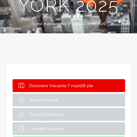
YORK 2025
Home
//
Vacanta de 4* la NEW YORK 2025
Descriere Vacanta 7 nopti/8 zile
Servicii Incluse
Servicii Neincluse
Conditii Generale