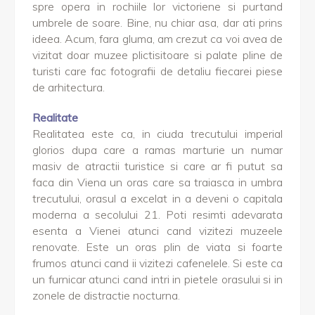
spre opera in rochiile lor victoriene si purtand
umbrele de soare. Bine, nu chiar asa, dar ati prins
ideea. Acum, fara gluma, am crezut ca voi avea de
vizitat doar muzee plictisitoare si palate pline de
turisti care fac fotografii de detaliu fiecarei piese
de arhitectura.
Realitate
Realitatea este ca, in ciuda trecutului imperial
glorios dupa care a ramas marturie un numar
masiv de atractii turistice si care ar fi putut sa
faca din Viena un oras care sa traiasca in umbra
trecutului, orasul a excelat in a deveni o capitala
moderna a secolului 21. Poti resimti adevarata
esenta a Vienei atunci cand vizitezi muzeele
renovate. Este un oras plin de viata si foarte
frumos atunci cand ii vizitezi cafenelele. Si este ca
un furnicar atunci cand intri in pietele orasului si in
zonele de distractie nocturna.