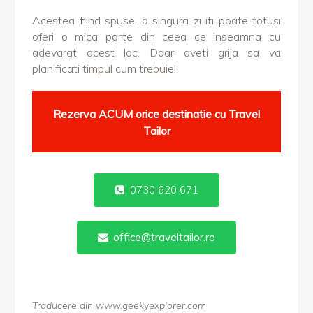
Acestea fiind spuse, o singura zi iti poate totusi
oferi o mica parte din ceea ce inseamna cu
adevarat acest loc. Doar aveti grija sa va
planificati timpul cum trebuie!
Rezerva ACUM orice destinatie cu Travel
Tailor
0730 620 671
office@traveltailor.ro
Traducere din www.geekyexplorer.com