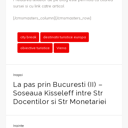
sursei si cu link catre articol.
[/cmsmasters_column][/cmsmasters_row]
city break
destinatii turistice europa
obiective turistice
Viena
Inapoi
La pas prin Bucuresti (II) –
Soseaua Kisseleff intre Str
Docentilor si Str Monetariei
Inainte