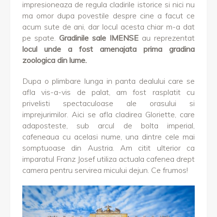
impresioneaza de regula cladirile istorice si nici nu
ma omor dupa povestile despre cine a facut ce
acum sute de ani, dar locul acesta chiar m-a dat
pe spate.
Gradinile sale IMENSE
au reprezentat
locul unde a fost amenajata prima gradina
zoologica din lume.
Dupa o plimbare lunga in panta dealului care se
afla vis-a-vis de palat, am fost rasplatit cu
privelisti spectaculoase ale orasului si
imprejurimilor. Aici se afla cladirea Gloriette, care
adaposteste, sub arcul de bolta imperial,
cafeneaua cu acelasi nume, una dintre cele mai
somptuoase din Austria. Am citit ulterior ca
imparatul Franz Josef utiliza actuala cafenea drept
camera pentru servirea micului dejun. Ce frumos!