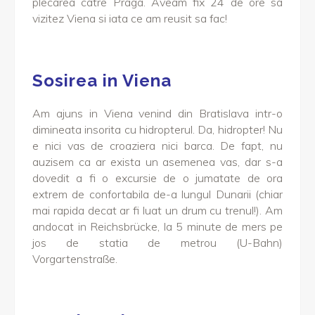
plecarea catre Praga. Aveam fix 24 de ore sa
vizitez Viena si iata ce am reusit sa fac!
Sosirea in Viena
Am ajuns in Viena venind din Bratislava intr-o
dimineata insorita cu hidropterul. Da, hidropter! Nu
e nici vas de croaziera nici barca. De fapt, nu
auzisem ca ar exista un asemenea vas, dar s-a
dovedit a fi o excursie de o jumatate de ora
extrem de confortabila de-a lungul Dunarii (chiar
mai rapida decat ar fi luat un drum cu trenul!). Am
andocat in Reichsbrücke, la 5 minute de mers pe
jos de statia de metrou (U-Bahn)
Vorgartenstraße.