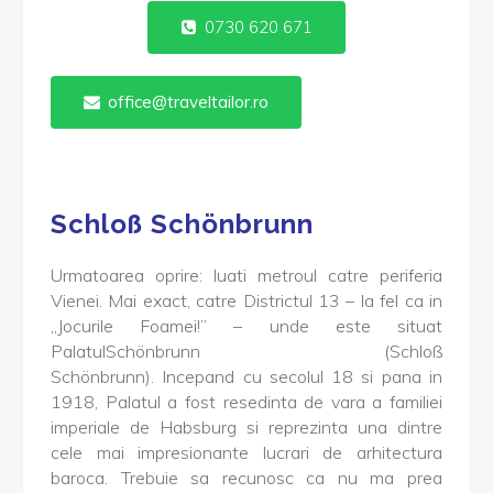
0730 620 671
office@traveltailor.ro
Schloß Schönbrunn
Urmatoarea oprire: luati metroul catre periferia
Vienei. Mai exact, catre Districtul 13 – la fel ca in
„Jocurile Foamei!” – unde este situat
PalatulSchönbrunn (Schloß
Schönbrunn). Incepand cu secolul 18 si pana in
1918, Palatul a fost resedinta de vara a familiei
imperiale de Habsburg si reprezinta una dintre
cele mai impresionante lucrari de arhitectura
baroca. Trebuie sa recunosc ca nu ma prea