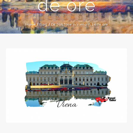
de ore
Home
//
Blog
//
Ce poti face in Viena in 24 de ore