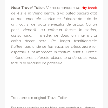
Nota Travel Tailor:
Va recomandam un
city break
de 4 zile in Viena pentru a va putea bucura atat
de monumentele istorice ce dateaza de sute de
ani, cat si de viata vienezilor de astazi. Ca un
pont, vienezii iau cafeaua foarte in serios,
consumand, in medie, de doua ori mai multa
cafea decat bere. Pe langa traditionalele
Kaffeehaus unde se fumeaza, se citesc ziare iar
ospatarii sunt imbracati in costum, sunt si Kaffee
– Konditorei, cafenele obisnuite unde se servesc
torturi si produse de patiserie.
Traducere din original: Travel Tailor
Preluarea textelor de pe blog este permisa cu citarea