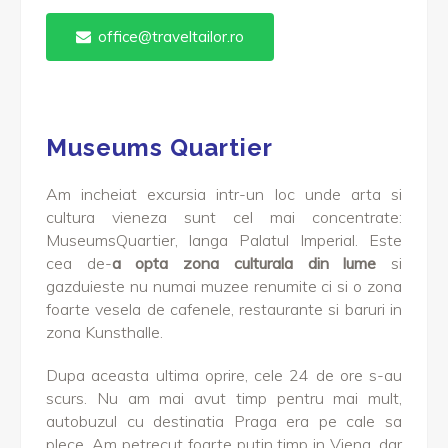
office@traveltailor.ro
Museums Quartier
Am incheiat excursia intr-un loc unde arta si
cultura vieneza sunt cel mai concentrate:
MuseumsQuartier, langa Palatul Imperial. Este
cea de-
a opta zona culturala din lume
si
gazduieste nu numai muzee renumite ci si o zona
foarte vesela de cafenele, restaurante si baruri in
zona Kunsthalle.
Dupa aceasta ultima oprire, cele 24 de ore s-au
scurs. Nu am mai avut timp pentru mai mult,
autobuzul cu destinatia Praga era pe cale sa
plece. Am petrecut foarte putin timp in Viena, dar