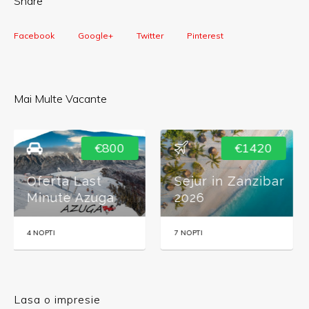
Share
Facebook
Google+
Twitter
Pinterest
Mai Multe Vacante
€1420
€210
Sejur in Zanzibar
City Break
2026
Istanbul 2026
7 NOPTI
3 NOPTI
Lasa o impresie