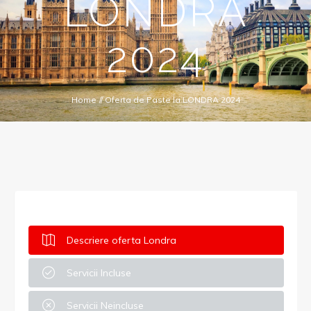
LONDRA
2024
Home
//
Oferta de Paste la LONDRA 2024
Descriere oferta Londra
Servicii Incluse
Servicii Neincluse