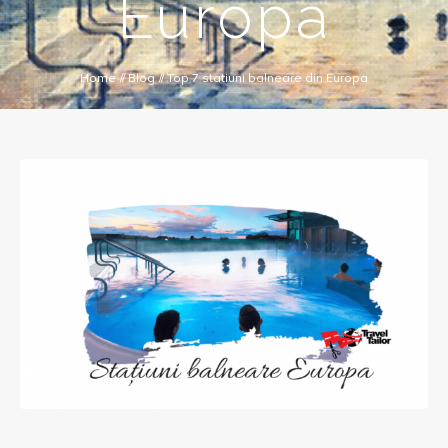
Europa
Home
//
Blog
//
Top 7 statiuni balneare din Europa