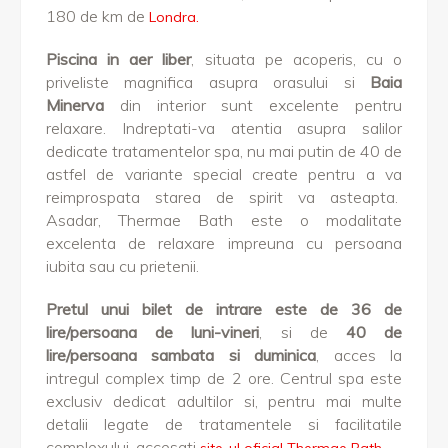
180 de km de
Londra.
Piscina in aer liber
, situata pe acoperis, cu o
priveliste magnifica asupra orasului si
Baia
Minerva
din interior sunt excelente pentru
relaxare. Indreptati-va atentia asupra salilor
dedicate tratamentelor spa, nu mai putin de 40 de
astfel de variante special create pentru a va
reimprospata starea de spirit va asteapta.
Asadar,
Thermae Bath este o modalitate
excelenta de relaxare impreuna cu persoana
iubita sau cu prietenii.
Pretul unui bilet de intrare este de 36 de
lire/persoana de luni-vineri
, si de
40 de
lire/persoana sambata si duminica
, acces la
intregul complex timp de 2 ore.
Centrul spa este
exclusiv dedicat adultilor si, pentru mai multe
detalii legate de tratamentele si facilitatile
complexului, accesati