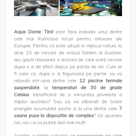
Aqua Dome Tirol
este fara indoiala unul dintre
cele mai frumoase locuri pentru relaxare ale
Europei. Pentru ca este situat in mjlocul naturii, la
doar 20 de minute de orasul Sölden al Austriei,
aici gasiti relaxarea si linistea de care aveti nevoie
dupa o zi de efort depus pe partia de ski. Cum ar
fi oare ca, dupa o zi friguroasa pe partie, sa va
relaxati intr-una dintre cele
12 piscine termale
suspendate
, la
temperaturi de 30 de grade
Celsius
, beneficiind de o minunata priveliste a
Alpilor austrieci? Sau sa va eliberati de toate
energiile acumulate peste zi la una dintre cele
7
saune puse la dispozitie de complex
? Va spunem
noi, nici ca va puteti dori mai mult!
Asadar, suntem convinsi ca experientele pe care