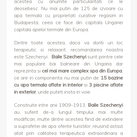
acestea cu anumite particularitati ce le
deosebesc. Nu mai putin de 125 de izvoare cu
apa termala cu proprietati curative regasim in
Budapesta, ceea ce face din capitala Ungariei
capitala apelor termale din Europa.
Dintre toate acestea, daca va doriti un loc
terapeutic si relaxant, recomandarea noastra
este
Szechenyi
.
Baile Szechenyi
sunt printre cele
mai populare bai balneare din Ungaria dar
reprezinta si
cel mai mare complex spa din Europa
,
ce are in componenta nu mai putin de
15 bazine
cu apa termala aflate in interior
si
3 piscine aflate
in exterior
, unde puteti inota in voie.
Construite intre anii
1909-1913,
Baile Szechenyi
au suferit de-a lungul timpului mai multe
modificari, multe dintre acestea fiind de extindere
a suprafetei de apa oferite turistilor, reusind astazi
atat prin calitatea terapeutica extraordinara a