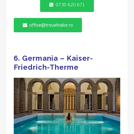
0730 620 671
office@traveltailor.ro
6. Germania –
Kaiser-
Friedrich-Therme