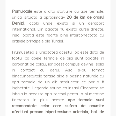
Pamukkale
este o alta statiune cu ape termale,
unica, situata la aproximativ
20 de km de orasul
Denizli
, acolo unde exista si un aeroport
international. Din pacate nu exista curse directe,
insa locatia este foarte bine interconectata cu
orasele principele ale Turciei.
Frumusetea si unicitatea acestui loc este data de
faptul ca apele termale de aici sunt bogate in
carbonat de calciu, iar acest compus devine solid
in contact cu aerul. Asa s-au format
binecunoscutele terase albe si bazine naturale cu
apa termala de un alb stralucitor, ce par a fi
inghetate. Legenda spune ca insasi Cleopatra se
inbaia in aceasta apa, tocmai pentru a-si mentine
tineretea. In plus aceste
ape termale sunt
recomandate celor care sufera de anumite
afectiuni precum hipertensiune arteriala, boli de