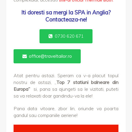
site-ul oficial Thermae Bath.
Iti doresti sa mergi la SPA in Anglia?
Contacteaza-ne!
0730 620 671
office@traveltailor.ro
Atat pentru astazi. Speram ca v-a placut topul
nostru de astazi, „
Top 7 statiuni balneare din
Europa”
si, pana sa ajungeti sa le vizitati, puteti
sa va relaxati doar gandindu-va la ele!
Pana data vitoare, zbor lin, oriunde va poarta
gandul sau companiile aeriene!