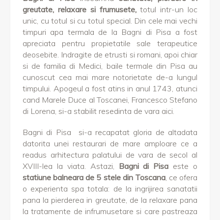
greutate, relaxare si frumusete,
totul intr-un loc
unic, cu totul si cu totul special. Din cele mai vechi
timpuri apa termala de la Bagni di Pisa a fost
apreciata pentru propietatile sale terapeutice
deosebite. Indragite de etrusti si romani, apoi chiar
si de familia di Medici, baile termale din Pisa au
cunoscut cea mai mare notorietate de-a lungul
timpului. Apogeul a fost atins in anul 1743, atunci
cand Marele Duce al Toscanei, Francesco Stefano
di Lorena, si-a stabilit resedinta de vara aici.
Bagni di Pisa si-a recapatat gloria de altadata
datorita unei restaurari de mare amploare ce a
readus arhitectura palatului de vara de secol al
XVIII-lea la viata. Astazi,
Bagni di Pisa
este o
statiune balneara de 5 stele din Toscana
, ce ofera
o experienta spa totala: de la ingrijirea sanatatii
pana la pierderea in greutate, de la relaxare pana
la tratamente de infrumusetare si care pastreaza