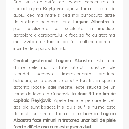
Sunt sute de astfel de izvoare, concentrate in
special in jurul Reykjavikului, insa fara nici un fel de
dubiu, cea mai mare si cea mai cunoscuta astfel
de statiune balneara este
Laguna Albastra
. In
plus localizarea sa excelenta, in imediata
apropiere a aeroportului, o face sa fie cu atat mai
mult vizitata de turistii care fac o ultima oprire aici
inainte de a parasi Islanda.
Centrul geotermal Laguna Albastra
este una
dintre cele mai vizitate atractii turistice ale
Islandei. Aceasta impresionanta statiune
balneara, ce a devenit obiectiv turistic, in special
datorita locatiei sale inedite, este situata pe un
camp de lava din Grindavík,
la doar 39 de km de
capitala Reykjavik
. Apele termale pe care le veti
gasi aici sunt bogate in siliciu si sulf si nu mai este
de mult un secret faptul ca
o baie in Laguna
Albastra face minuni in tratarea unor boli de piele
foarte dificile asa cum este psoriazisul.