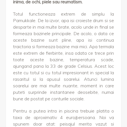
inima, de ochi, piele sau reumatism.
Totul functioneaza extrem de simplu la
Pamukkale. De la izvor, apa isi croieste drum si se
desparte in mai multe brate, acolo unde in final se
formeaza bazinele principale. De acolo, o data ce
aceste bazine sunt pline, apa isi continua
traictoria si formeaza bazine mai mici. Apa termala
este extrem de fierbinte, insa odata ce trece prin
toate aceste bazine, temperatura scade,
ajungand pana la 33 de grade Celsius. Acest loc
este cu totul si cu totul impresionant in special la
rasaritul si la apusul soarelui. Atunci lumina
soarelui are mai multe nuante, moment in care
puteti surprinde instantanee deosebite, numai
bune de postat pe conturile sociale.
Pentru a putea intra in piscina trebuie platita o
taxa de aproximativ 4 euro/persoana. Noi va
spunem doar atat: peisajul merita vazut si