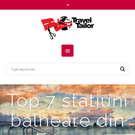
Top 7 statiuni
balneare din