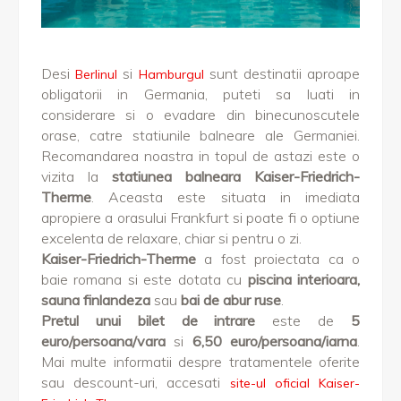
Desi
si
sunt destinatii aproape
Berlinul
Hamburgul
obligatorii in Germania, puteti sa luati in
considerare si o evadare din binecunoscutele
orase, catre statiunile balneare ale Germaniei.
Recomandarea noastra in topul de astazi este o
vizita la
statiunea balneara
Kaiser-Friedrich-
Therme
. Aceasta este situata in imediata
apropiere a orasului Frankfurt si poate fi o optiune
excelenta de relaxare, chiar si pentru o zi.
Kaiser-Friedrich-Therme
a fost proiectata ca o
baie romana si este dotata cu
piscina interioara,
sauna finlandeza
sau
bai de abur ruse
.
Pretul unui bilet de intrare
este de
5
euro/persoana/vara
si
6,50 euro/persoana/iarna
.
Mai multe informatii despre tratamentele oferite
sau descount-uri, accesati
site-ul oficial Kaiser-