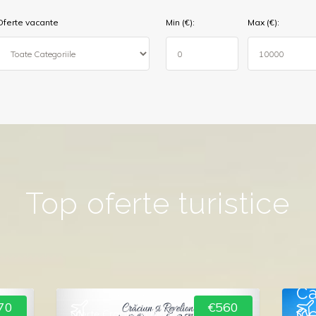
Oferte vacante
Min (€):
Max (€):
Top oferte turistice
Cro
Cr
Ca
70
€560
Ce
Oferte Craciun si Revelion