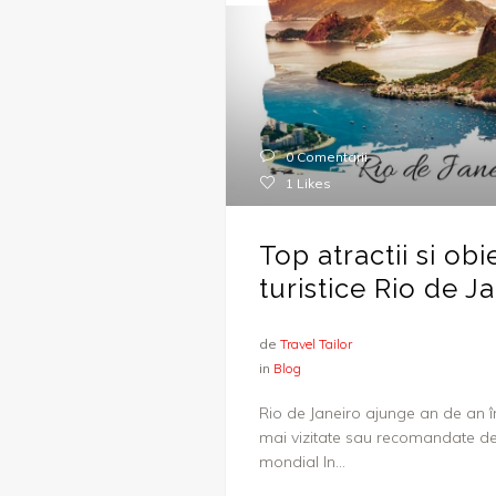
0 Comentarii
1
Likes
Top atractii si obi
turistice Rio de J
de
Travel Tailor
in
Blog
Rio de Janeiro ajunge an de an în 
mai vizitate sau recomandate dest
mondial In...