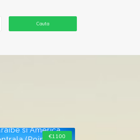
Cauta
aziere
oaziera 2024
raibe si America
€1100
ntrala (Pointe-a-