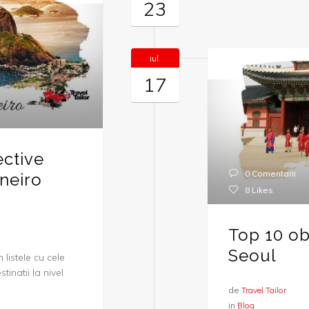
23
iul.
17
ective
0 Comentarii
aneiro
8
Likes
Top 10 obi
Seoul
listele cu cele
inatii la nivel
de
Travel Tailor
in
Blog