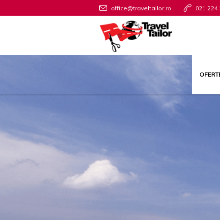
office@traveltailor.ro
021 224 
OFERT