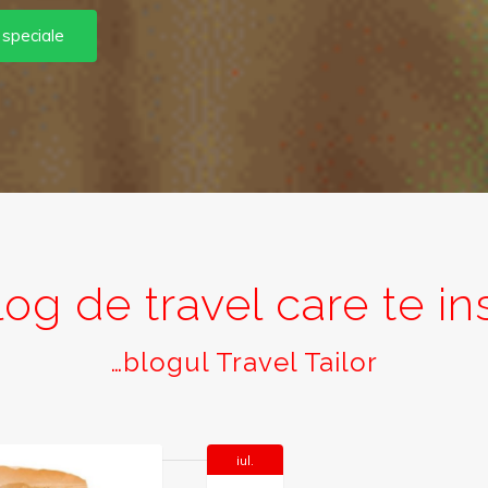
 speciale
og de travel care te in
…blogul Travel Tailor
iul.