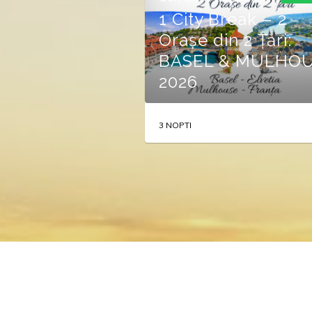
1 City Break – 2
Orașe din 2 Țări:
BASEL & MULHO
2026
3 NOPTI