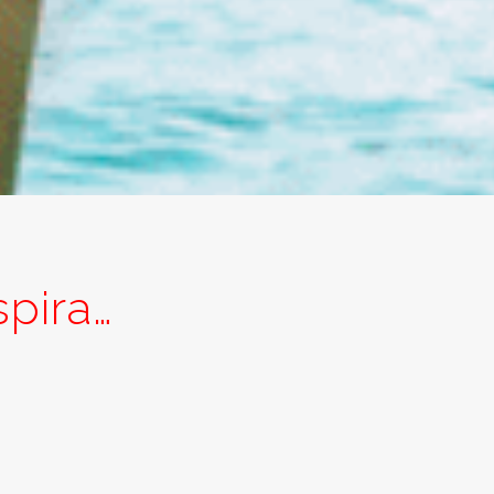
spira…