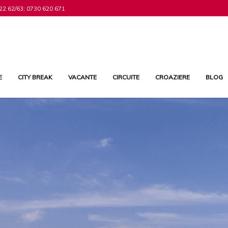
22 62/63; 0730 620 671
E
CITY BREAK
VACANTE
CIRCUITE
CROAZIERE
BLOG