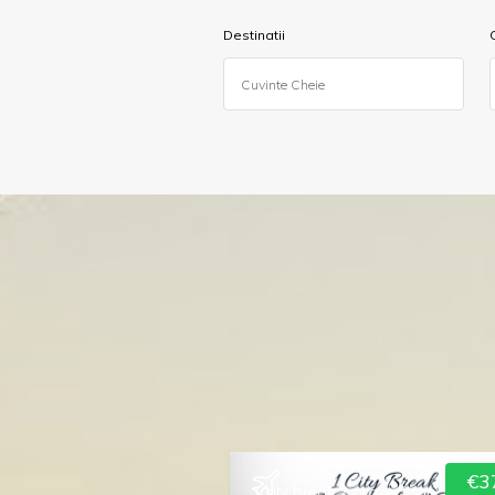
Destinatii
€3
1 city break 2 orase 2 tari