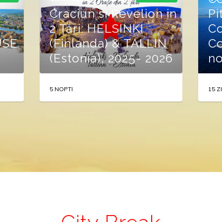
Craciun si Revelion in
Pi
2 Țări: HELSINKI
Co
USE
(Finlanda) & TALLIN
Co
(Estonia), 2025- 2026
no
5 NOPTI
15 Z