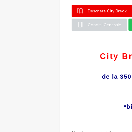
Descriere City Break
Conditii Generale
City 
de la 350
*b