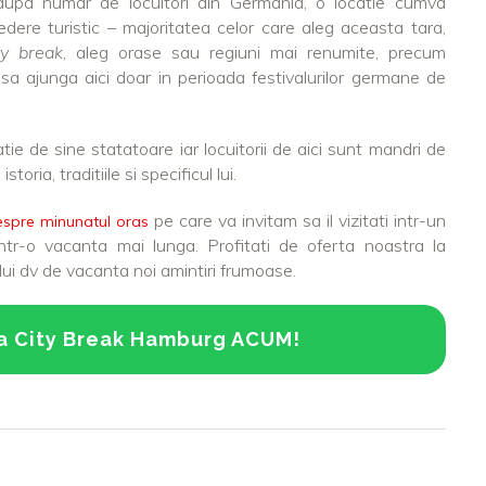
dupa numar de locuitori din Germania, o locatie cumva
dere turistic – majoritatea celor care aleg aceasta tara,
ty break
, aleg orase sau regiuni mai renumite, precum
a ajunga aici doar in perioada festivalurilor germane de
ie de sine statatoare iar locuitorii de aici sunt mandri de
istoria, traditiile si specificul lui.
pe care va invitam sa il vizitati intr-un
despre minunatul oras
ntr-o vacanta mai lunga. Profitati de oferta noastra la
i dv de vacanta noi amintiri frumoase.
a City Break Hamburg ACUM!