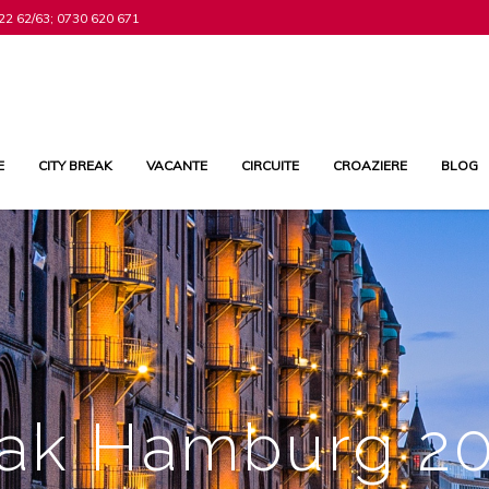
22 62/63; 0730 620 671
E
CITY BREAK
VACANTE
CIRCUITE
CROAZIERE
BLOG
eak Hamburg 2