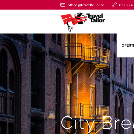
office@traveltailor.ro
021 224 
OFERT
City Br