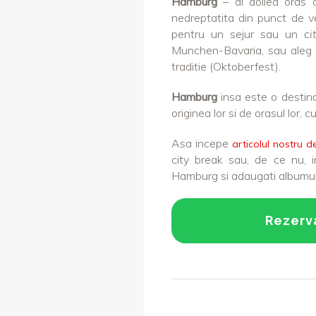
Hamburg
– al doilea oras 
nedreptatita din punct de ve
pentru un sejur sau un
ci
Munchen-Bavaria, sau aleg s
traditie (Oktoberfest).
Hamburg
insa este o destinat
originea lor si de orasul lor, cu 
Asa incepe
articolul nostru 
city break sau, de ce nu, i
Hamburg si adaugati albumulu
Rezerv