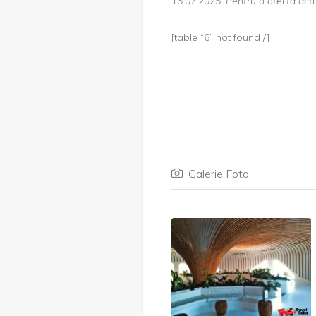
16.07.2025. Pentru o oferta act
[table “6” not found /]
Galerie Foto