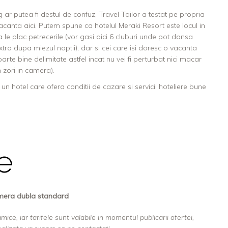
 ar putea fi destul de confuz, Travel Tailor a testat pe propria
vacanta aici. Putem spune ca hotelul Meraki Resort este locul in
a le plac petrecerile (vor gasi aici 6 cluburi unde pot dansa
tra dupa miezul noptii), dar si cei care isi doresc o vacanta
 foarte bine delimitate astfel incat nu vei fi perturbat nici macar
n zori in camera).
un hotel care ofera conditii de cazare si servicii hoteliere bune
fe
amera dubla standard
mice, iar tarifele sunt valabile in momentul publicarii ofertei,