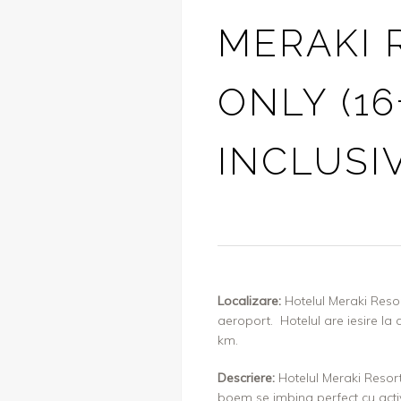
MERAKI 
ONLY (16
INCLUSI
Localizare:
Hotelul Meraki Resor
aeroport. Hotelul are iesire l
km.
Descriere:
Hotelul Meraki Resort 
boem se imbina perfect cu activi