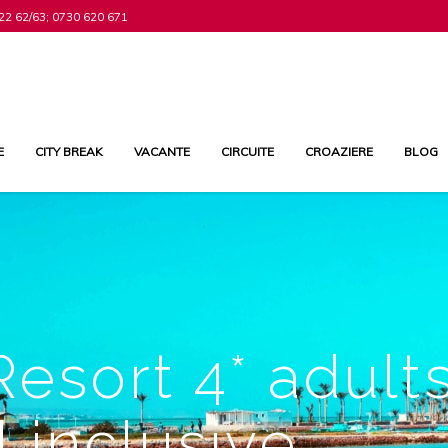
22 62/63; 0730 620 671
E
CITY BREAK
VACANTE
CIRCUITE
CROAZIERE
BLOG
esort 4* adult
l inclusive