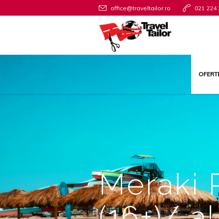
office@traveltailor.ro
021 224 
OFERT
Meraki R
(16+)/ al