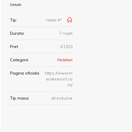
Detalii
Tip:
Hotel 4*
Durata:
7 nopti
Pret:
€1320
Categorii:
Hoteluri
Pagina oficiala
https://www.m
erakiresort.co
m/
Tip masa
all inclusive