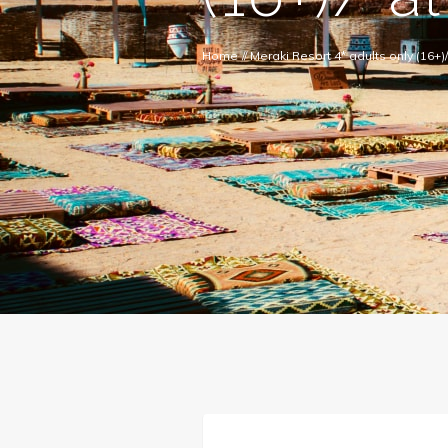
Home
//
Meraki Resort 4* adults only (16+)/ 