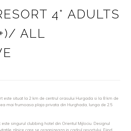
RESORT 4* ADULTS
+)/ ALL
VE
t este situat la 2 km de centrul orasului Hurgada si la 8 km de
a cea mai frumoasa plaja privata din Hurghada, lunga de 2.5
este singurul clubbing hotel din Orientul Mijlociu. Designul
tatile zilnice care se organizeaza in cadrul resortului. Fiind