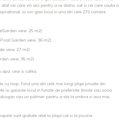
 atat cei care vin aici pentru a se distra, cat si cei care cauta o
nspirational, isi vor gasi locul in una din cele 270 camere
/Garden view, 25 m2);
 Pool/ Garden view, 36 m2);
de view, 27 m2)
rden view, 35 m2)
u apa, ceai si cafea.
e cu nisip. Fiind una din cele mai lungi plaje private din
 isi gaseste locul in functie de preferinte (liniste sau zona
obogan sau un palmier pentru a sta la umbra si asa mai
pele sunt gratuite atat la plaja cat si la piscina.