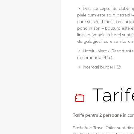
Desi conceptul de clubbing
piele cum este sa iti petreci 
care se simt bine si cei caror
pana in zori – bautura este ex
linistita (zonele in hotel sunt
de galagiosii care se intorc i
Hotelul Meraki Resort este 
(recomandat 4*+).
Incercati burgerii 🙂
Tari
Tarife pentru 2 persoane in c
Pachetele Travel Tailor sunt dina