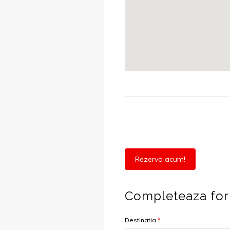
Rezerva acum!
Completeaza for
Destinatia
*