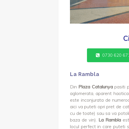
C
0730 620 67
La Rambla
Din
Plaza Catalunya
pasiti 
aglomerata, aparent haotica
este inconjurata de numeroase
aici va puteti opri pret de c
cu de toate) sau sa va potol
baza de vin).
La Rambla
est
locul perfect in care puteti s