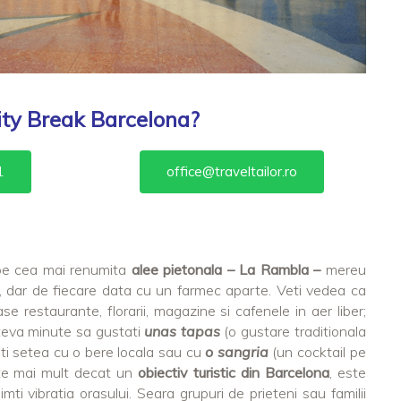
ity Break Barcelona?
1
office@traveltailor.ro
pe cea mai renumita
alee pietonala – La Rambla –
mereu
, dar de fiecare data cu un farmec aparte. Veti vedea ca
 restaurante, florarii, magazine si cafenele in aer liber;
ateva minute sa gustati
unas tapas
(o gustare traditionala
iti setea cu o bere locala sau cu
o sangria
(un cocktail pe
e mai mult decat un
obiectiv turistic din Barcelona
, este
imti vibratia orasului. Seara grupuri de prieteni sau familii