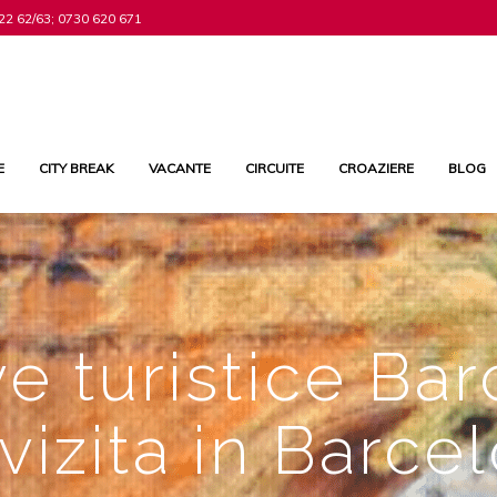
22 62/63; 0730 620 671
E
CITY BREAK
VACANTE
CIRCUITE
CROAZIERE
BLOG
e turistice Ba
vizita in Barce