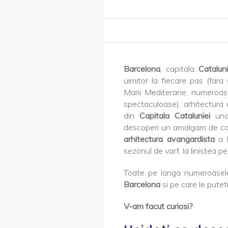
Barcelona
, capitala
Cataluni
uimitor la fiecare pas (fara
Marii Mediterane, numeroase
spectaculoase), arhitectura d
din
Capitala Cataluniei
una 
descoperi un amalgam de co
arhitectura avangardista
a 
sezonul de varf, la linistea pe
Toate pe langa numeroase
Barcelona
si pe care le puteti
V-am facut curiosi?