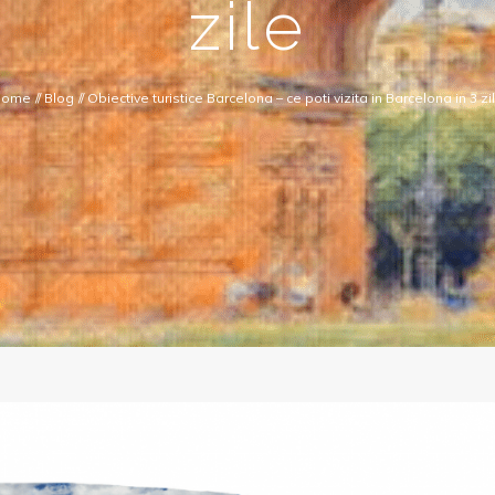
zile
Home
//
Blog
//
Obiective turistice Barcelona – ce poti vizita in Barcelona in 3 zi