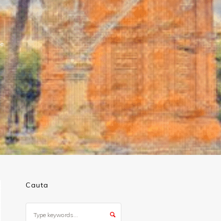
le
Cauta