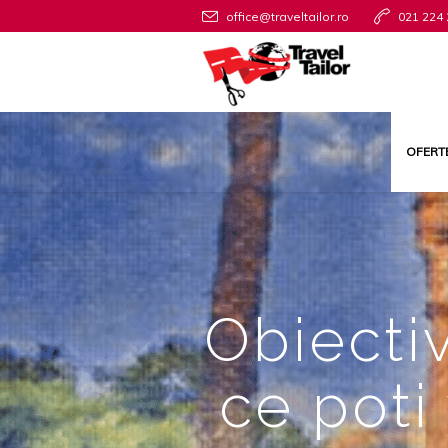
office@traveltailor.ro
021 224 
OFERT
Obiectiv
ce poti 