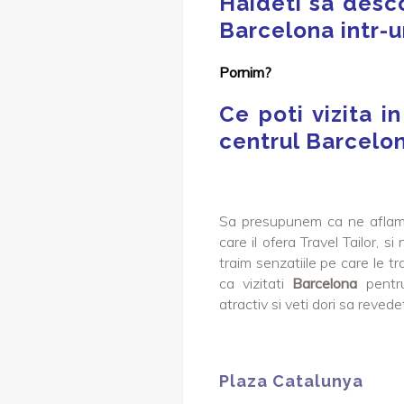
Haideti sa desco
Barcelona intr-un
Pornim?
Ce poti vizita i
centrul Barcelo
Sa presupunem ca ne aflam
care il ofera Travel Tailor, s
traim senzatiile pe care le trai
ca vizitati
Barcelona
pentru
atractiv si veti dori sa reve
Plaza Catalunya