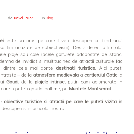
de
Travel Tailor
in
Blog
ei
, este un oras pe care il veti descoperi ca fiind unul
 sa fim acuzate de subiectivism). Deschiderea la litoralul
le plaje sau cale (acele golfulete adapostite de stanci
emna de invidiat si multitudinea de atractii culturale fac
dintre cele mai dorite
destinatii turistice
. Aici puteti
ntraste – de la
atmosfera medievala
a
cartierului Gotic
la
lui
Gaudi
; de la
plajele intinse,
putin cam aglomerate in
 care o puteti gasi la inaltime, pe
Muntele Montserrat.
le
obiective turistice si atractii pe care le puteti vizita in
 descoperi si in articolul nostru.