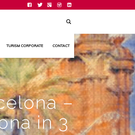
TURISM CORPORATE
CONTACT
rcelona –
lona in 3