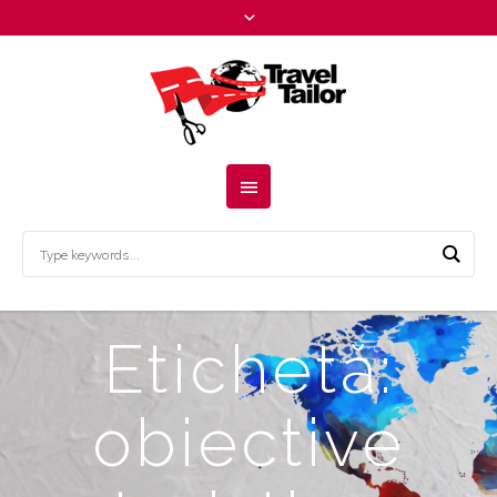
Etichetă:
obiective