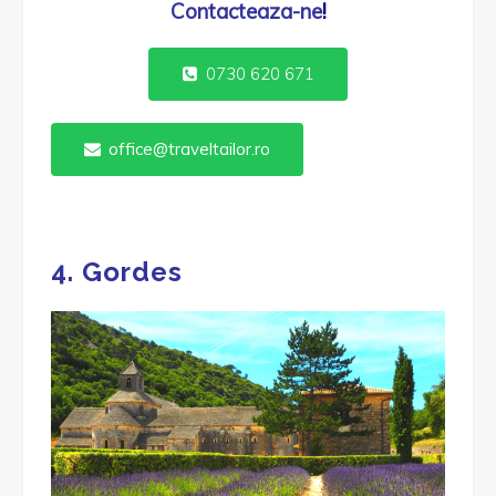
Contacteaza-ne
!
0730 620 671
office@traveltailor.ro
4. Gordes