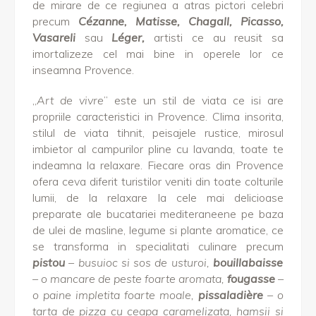
de mirare de ce regiunea a atras pictori celebri
precum
Cézanne
,
Matisse, Chagall, Picasso,
Vasareli
sau
Léger,
artisti
ce au reusit sa
imortalizeze cel mai bine in operele lor ce
inseamna Provence.
„
Art de vivre
” este un stil de viata ce isi are
propriile caracteristici in Provence. Clima insorita,
stilul de viata tihnit, peisajele rustice, mirosul
imbietor al campurilor pline cu lavanda, toate te
indeamna la relaxare. Fiecare oras din Provence
ofera ceva diferit turistilor veniti din toate colturile
lumii, de la relaxare la cele mai delicioase
preparate ale bucatariei mediteraneene pe baza
de ulei de masline, legume si plante aromatice, ce
se transforma in specialitati culinare precum
pistou
– busuioc si sos de usturoi,
bouillabaisse
– o mancare de peste foarte aromata,
fougasse
–
o paine impletita foarte moale,
pissaladière
– o
tarta de pizza cu ceapa caramelizata, hamsii si