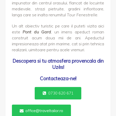
impunator din centrul orasului, flancat de locuinte
medievale, strazi pietruite, gradini infloritoare,
langa care se inalta renumitul
Tour Fenestrelle
.
Un alt obiectiv turistic pe care il puteti vizita aici
este
Pont du Gard
, un imens apeduct roman
construit acum doua mii de ani. Apeductul
impresioneaza atat prin marime, cat si prin tehnica
realizarii, uimitoare pentru acele vremuri.
Descopera si tu atmosfera provencala din
Uzès!
Contacteaza-ne
!
0730 620 671
office@traveltailor.ro