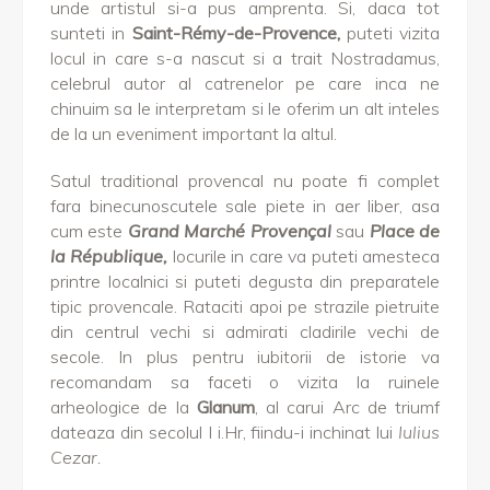
unde artistul si-a pus amprenta. Si, daca tot
sunteti in
Saint-Rémy-de-Provence,
puteti vizita
locul in care s-a nascut si a trait Nostradamus,
celebrul autor al catrenelor pe care inca ne
chinuim sa le interpretam si le oferim un alt inteles
de la un eveniment important la altul.
Satul traditional provencal nu poate fi complet
fara binecunoscutele sale piete in aer liber, asa
cum este
Grand Marché Provençal
sau
Place de
la République,
locurile in care va puteti amesteca
printre localnici si puteti degusta din preparatele
tipic provencale. Rataciti apoi pe strazile pietruite
din centrul vechi si admirati cladirile vechi de
secole. In plus pentru iubitorii de istorie va
recomandam sa faceti o vizita la ruinele
arheologice de la
Glanum
, al carui Arc de triumf
dateaza din secolul I i.Hr, fiindu-i inchinat lui
Iulius
Cezar.