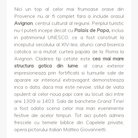
Nici un top al celor mai frumoase orase din
Provence nu ar fi complet fara a include orasul
Avignon
, centrul cultural al regiunii. Periplul turistic
nu-l puteti incepe decat cu
Palais de Papa,
inclus
in patrimoniul UNESCO, ce a fost construit la
inceputul secolului al XIV-lea, atunci cand biserica
catolica si-a mutat curtea papala de la Roma la
Avignon. Cladirea tip cetate este
cea mai mare
structura gotica din lume
, al carui exterior
impresioneaza prin fortificatii si turnurile sale de
aparare iar interiorul extravagant demonstreaza
inca o data, daca mai este nevoie, stilul de viata
opulent al celor noua papi care au locuit aici intre
anii 1309 si 1403. Sala de banchete
Grand Tinel
a fost odata scena celor mai mari evenimente
festive ale acelor timpuri. Tot aici puteti admira
frescele cu temele biblice din Capelele private,
opera pictorului italian
Matteo Giovannetti.