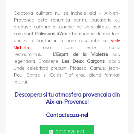
Calatoria culinara nu se incheie aici – Aix-en-
Provence este renumita pentru bucataria cu
produse culinare artizanale de specialitate, asa
cum sunt
Calissons d’Aix –
bomboane de migdale,
dar si a fineturilor culinare rasplatite cu
stele
, asa cum este cazul
Michelin
restaurantului
L’Esprit de la Violette
sau
legendara Brasserie
Les Deux Garçons
, acolo
unde celebritati precum Picasso, Camus, Jean-
Paul Sartre si Edith Piaf erau clienti familiari
locului.
Descopera si tu atmosfera provencala din
Aix-en-Provence!
Contacteaza-ne
!
0730 620 671