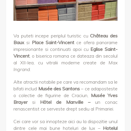
Va puteti incepe periplul turistic cu
Château des
Baux
si
Place Saint-Vincent
ce ofera panorame
impresionante si continuati apoi cu
Eglise Saint-
Vincent
, o biserica romana ce dateaza din secolul
al XII-lea, cu vitralii moderne create de
Max
Ingrand
.
Alte atractii notabile pe care va recomandam sa le
bifati includ
Musée des Santons
– ce adaposteste
o colectie de figurine de Craciun,
Musée Yves
Brayer
si
Hôtel de Manville –
un conac
renascentist ce serveste drept sediu al Primariei.
Cei care vor sa innopteze aici au la dispozitie unul
dintre cele mai bune hoteluri de lux –
Hotelul