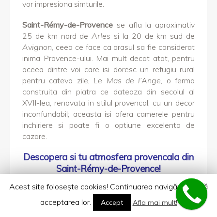
vor impresiona simturile.
Saint-Rémy-de-Provence
se afla la aproximativ
25 de km nord de
Arles
si la 20 de km sud de
Avignon
, ceea ce face ca orasul sa fie considerat
inima Provence-ului. Mai mult decat atat, pentru
aceea dintre voi care isi doresc un refugiu rural
pentru cateva zile,
Le Mas de l’Ange
, o ferma
construita din piatra ce dateaza din secolul al
XVII-lea, renovata in stilul provencal, cu un decor
inconfundabil; aceasta isi ofera camerele pentru
inchiriere si poate fi o optiune excelenta de
cazare.
Descopera si tu atmosfera provencala din
Saint-Rémy-de-Provence!
Acest site foloseşte cookies! Continuarea navigării implică
Contacteaza-ne
!
acceptarea lor.
Accept
Afla mai mult!