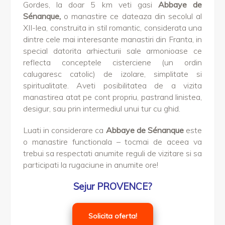
Gordes, la doar 5 km veti gasi
Abbaye de
Sénanque,
o manastire ce dateaza din secolul al
XII-lea, construita in stil romantic, considerata una
dintre cele mai interesante manastiri din Franta, in
special datorita arhiecturii sale armonioase ce
reflecta conceptele cisterciene (un ordin
calugaresc catolic) de izolare, simplitate si
spiritualitate. Aveti posibilitatea de a vizita
manastirea atat pe cont propriu, pastrand linistea,
desigur, sau prin intermediul unui tur cu ghid.
Luati in considerare ca
Abbaye de Sénanque
este
o manastire functionala – tocmai de aceea va
trebui sa respectati anumite reguli de vizitare si sa
participati la rugaciune in anumite ore!
Sejur PROVENCE?
Solicita oferta!