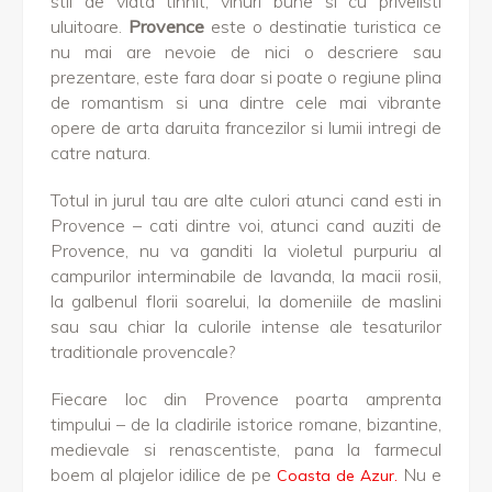
stil de viata tihnit, vinuri bune si cu privelisti
uluitoare.
Provence
este o destinatie turistica ce
nu mai are nevoie de nici o descriere sau
prezentare, este fara doar si poate o regiune plina
de romantism si una dintre cele mai vibrante
opere de arta daruita francezilor si lumii intregi de
catre natura.
Totul in jurul tau are alte culori atunci cand esti in
Provence – cati dintre voi, atunci cand auziti de
Provence, nu va ganditi la violetul purpuriu al
campurilor interminabile de lavanda, la macii rosii,
la galbenul florii soarelui, la domeniile de maslini
sau sau chiar la culorile intense ale tesaturilor
traditionale provencale?
Fiecare loc din Provence poarta amprenta
timpului – de la cladirile istorice romane, bizantine,
medievale si renascentiste, pana la farmecul
boem al plajelor idilice de pe
Nu e
Coasta de Azur.