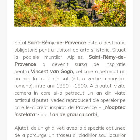
Satul
Saint-Rémy-de-Provence
este o destinatie
obligatorie pentru iubitorii de arta si istorie. Situat
la poalele muntilor Alpilles,
Saint-Rémy-de-
Provence
a devenit sursa de inspiratie
pentru
Vincent van Gogh,
cel care a petrecut un
an aici, la azilul din sat (intr-o veche manastire
romana), intre anii 1889 – 1890. Aici puteti vizita
camera in care si-a petrecut un an din viata
artistul si puteti vedea reproduceri ale operelor pe
care le-a creat inspirat de Provence – „
Noaptea
instelata
” sau „
Lan de grau cu corbi
„.
Ajutati de un ghid, veti avea la dispozitie optiunea
de a parcurge un traseu al cladirilor sau locurilor