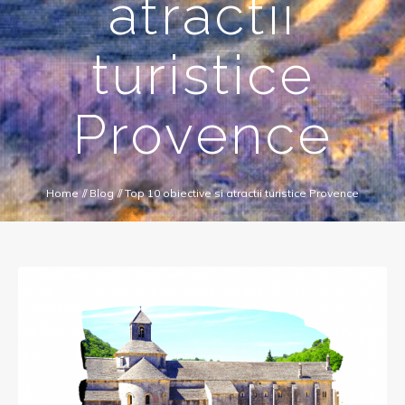
atractii
turistice
Provence
Home
//
Blog
//
Top 10 obiective si atractii turistice Provence