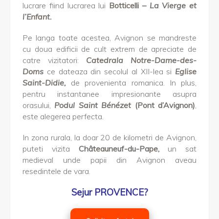
lucrare fiind lucrarea lui
Botticelli –
La Vierge et
l’Enfant.
Pe langa toate acestea, Avignon se mandreste
cu doua edificii de cult extrem de apreciate de
catre vizitatori:
Catedrala Notre-Dame-des-
Doms
ce dateaza din secolul al XII-lea si
Eglise
Saint-Didie,
de provenienta romanica. In plus,
pentru instantanee impresionante asupra
orasului,
Podul Saint Bénézet
(Pont d’Avignon)
,
este alegerea perfecta.
In zona rurala, la doar 20 de kilometri de Avignon,
puteti vizita
Châteauneuf-du-Pape,
un sat
medieval unde papii din Avignon aveau
resedintele de vara.
Sejur PROVENCE?