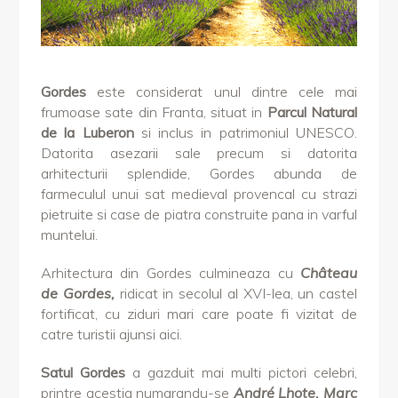
Gordes
este considerat unul dintre cele mai
frumoase sate din Franta, situat in
Parcul Natural
de la Luberon
si inclus in patrimoniul UNESCO.
Datorita asezarii sale precum si datorita
arhitecturii splendide, Gordes abunda de
farmeculul unui sat medieval provencal cu strazi
pietruite si case de piatra construite pana in varful
muntelui.
Arhitectura din Gordes culmineaza cu
Château
de Gordes,
ridicat in secolul al XVI-lea, un castel
fortificat, cu ziduri mari care poate fi vizitat de
catre turistii ajunsi aici.
Satul Gordes
a gazduit mai multi pictori celebri,
printre acestia numarandu-se
André Lhote, Marc