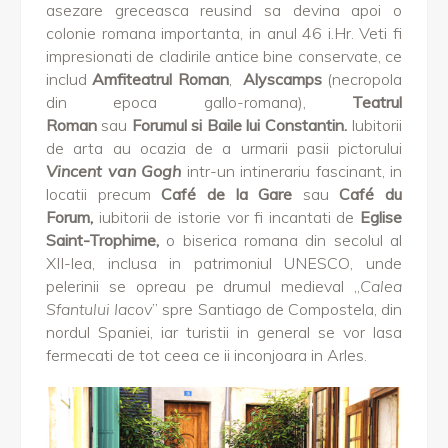
asezare greceasca reusind sa devina apoi o
colonie romana importanta, in anul 46 i.Hr. Veti fi
impresionati de cladirile antice bine conservate, ce
includ
Amfiteatrul Roman
,
Alyscamps
(necropola
din epoca gallo-romana),
Teatrul
Roman
sau
Forumul si Baile lui Constantin.
Iubitorii
de arta au ocazia de a urmarii pasii pictorului
Vincent van Gogh
intr-un intinerariu fascinant, in
locatii precum
Café de la Gare
sau
Café du
Forum,
iubitorii de istorie vor fi incantati de
Eglise
Saint-Trophime,
o biserica romana din secolul al
XII-lea, inclusa in patrimoniul UNESCO, unde
pelerinii se opreau pe drumul medieval „
Calea
Sfantului Iacov
” spre Santiago de Compostela, din
nordul Spaniei, iar turistii in general se vor lasa
fermecati de tot ceea ce ii inconjoara in Arles.