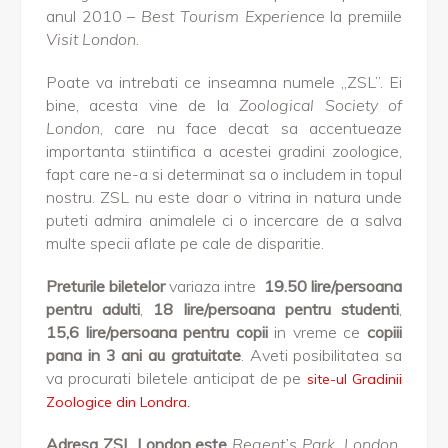
anul 2010 –
Best Tourism Experience
la premiile
Visit London.
Poate va intrebati ce inseamna numele „ZSL”. Ei
bine, acesta vine de la
Zoological Society of
London
, care nu face decat sa accentueaze
importanta stiintifica a acestei gradini zoologice,
fapt care ne-a si determinat sa o includem in topul
nostru. ZSL nu este doar o vitrina in natura unde
puteti admira animalele ci o incercare de a salva
multe specii aflate pe cale de disparitie.
Preturile biletelor
variaza intre
19.50 lire/persoana
pentru adulti
,
18 lire/persoana pentru studenti
,
15,6 lire/persoana pentru copii
in vreme ce
copiii
pana in 3 ani au gratuitate
. Aveti posibilitatea sa
va procurati biletele anticipat de pe
site-ul Gradinii
Zoologice din Londra.
Adresa ZSL London este
Regent’s Park, London,