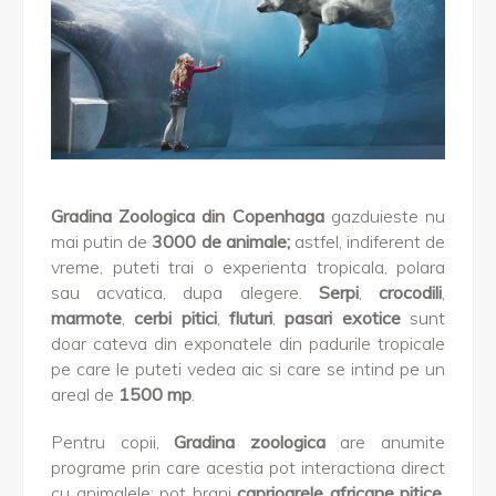
Gradina Zoologica din Copenhaga
gazduieste nu
mai putin de
3000 de animale;
astfel, indiferent de
vreme, puteti trai o experienta tropicala, polara
sau acvatica, dupa alegere.
Serpi
,
crocodili
,
marmote
,
cerbi pitici
,
fluturi
,
pasari exotice
sunt
doar cateva din exponatele din padurile tropicale
pe care le puteti vedea aic si care se intind pe un
areal de
1500 mp
.
Pentru copii,
Gradina zoologica
are anumite
programe prin care acestia pot interactiona direct
cu animalele: pot hrani
caprioarele africane pitice
,