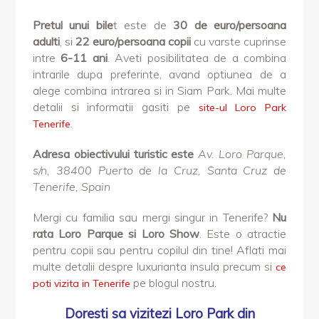
Pretul unui bile
t este de
30 de euro/persoana
adulti
, si
22 euro/persoana copii
cu varste cuprinse
intre
6-11 ani
. Aveti posibilitatea de a combina
intrarile dupa preferinte, avand optiunea de a
alege combina intrarea si in Siam Park. Mai multe
detalii si informatii gasiti pe
site-ul Loro Park
.
Tenerife
Adresa obiectivului turistic este
Av. Loro Parque,
s/n, 38400 Puerto de la Cruz, Santa Cruz de
Tenerife, Spain
Mergi cu familia sau mergi singur in Tenerife?
Nu
rata Loro Parque si Loro Show
. Este o atractie
pentru copii sau pentru copilul din tine! Aflati mai
multe detalii despre luxurianta insula precum si
ce
pe blogul nostru.
poti vizita in Tenerife
Doresti sa vizitezi Loro Park din