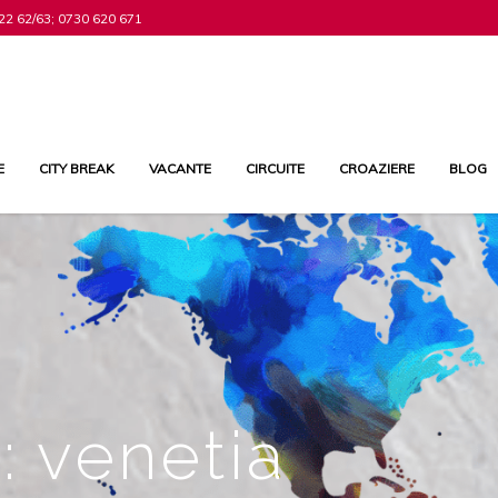
22 62/63; 0730 620 671
E
CITY BREAK
VACANTE
CIRCUITE
CROAZIERE
BLOG
: venetia