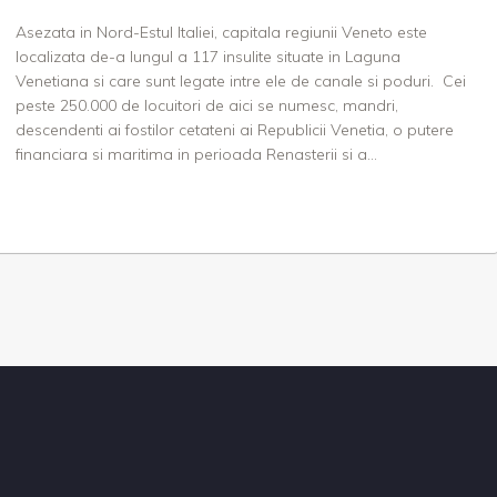
Asezata in Nord-Estul Italiei, capitala regiunii Veneto este
localizata de-a lungul a 117 insulite situate in Laguna
Venetiana si care sunt legate intre ele de canale si poduri. Cei
peste 250.000 de locuitori de aici se numesc, mandri,
descendenti ai fostilor cetateni ai Republicii Venetia, o putere
financiara si maritima in perioada Renasterii si a...