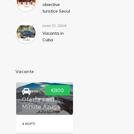
obiective
turistice Seoul
iunie 21, 2019
Vacanta in
Cuba
Vacante
€800
€1420
Vacante
Oferte
,
Sejururi
Oferta Last
Sejur in Zanzibar
Minute Azuga
2026
4 NOPTI
7 NOPTI