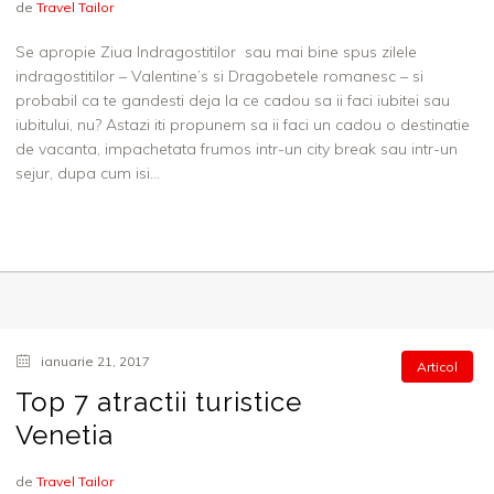
de
Travel Tailor
Se apropie Ziua Indragostitilor sau mai bine spus zilele
indragostitilor – Valentine’s si Dragobetele romanesc – si
probabil ca te gandesti deja la ce cadou sa ii faci iubitei sau
iubitului, nu? Astazi iti propunem sa ii faci un cadou o destinatie
de vacanta, impachetata frumos intr-un city break sau intr-un
sejur, dupa cum isi...
ianuarie 21, 2017
Articol
Top 7 atractii turistice
Venetia
de
Travel Tailor