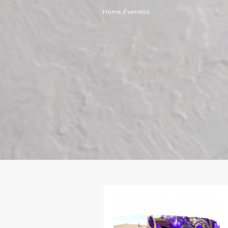
Home
//
venetia