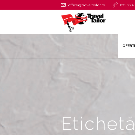
office@traveltailor.ro
021 224 
OFERT
Etichetă