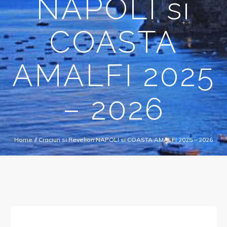
NAPOLI si
COASTA
AMALFI 2025
– 2026
Home
//
Craciun si Revelion NAPOLI si COASTA AMALFI 2025 – 2026