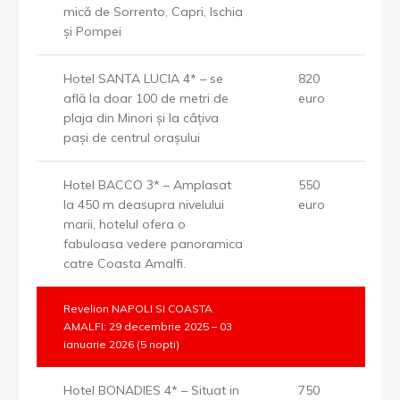
mică de Sorrento, Capri, Ischia
şi Pompei
Hotel SANTA LUCIA 4* – se
820
află la doar 100 de metri de
euro
plaja din Minori şi la câţiva
paşi de centrul oraşului
Hotel BACCO 3* – Amplasat
550
la 450 m deasupra nivelului
euro
marii, hotelul ofera o
fabuloasa vedere panoramica
catre Coasta Amalfi.
Revelion NAPOLI SI COASTA
AMALFI: 29 decembrie 2025 – 03
ianuarie 2026 (5 nopti)
Hotel BONADIES 4* – Situat in
750