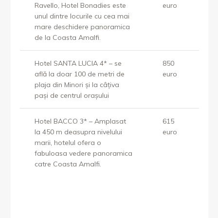
Ravello, Hotel Bonadies este
euro
unul dintre locurile cu cea mai
mare deschidere panoramica
de la Coasta Amalfi.
Hotel SANTA LUCIA 4* – se
850
află la doar 100 de metri de
euro
plaja din Minori şi la câţiva
paşi de centrul oraşului
Hotel BACCO 3* – Amplasat
615
la 450 m deasupra nivelului
euro
marii, hotelul ofera o
fabuloasa vedere panoramica
catre Coasta Amalfi.