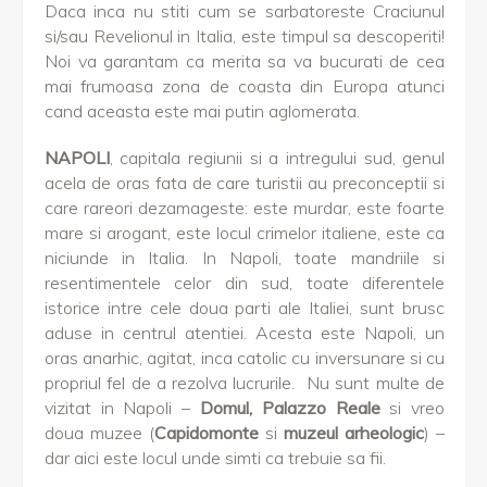
Daca inca nu stiti cum se sarbatoreste Craciunul
si/sau Revelionul in Italia, este timpul sa descoperiti!
Noi va garantam ca merita sa va bucurati de cea
mai frumoasa zona de coasta din Europa atunci
cand aceasta este mai putin aglomerata.
NAPOLI
, capitala regiunii si a intregului sud, genul
acela de oras fata de care turistii au preconceptii si
care rareori dezamageste: este murdar, este foarte
mare si arogant, este locul crimelor italiene, este ca
niciunde in Italia. In Napoli, toate mandriile si
resentimentele celor din sud, toate diferentele
istorice intre cele doua parti ale Italiei, sunt brusc
aduse in centrul atentiei. Acesta este Napoli, un
oras anarhic, agitat, inca catolic cu inversunare si cu
propriul fel de a rezolva lucrurile. Nu sunt multe de
vizitat in Napoli –
Domul, Palazzo Reale
si vreo
doua muzee (
Capidomonte
si
muzeul arheologic
) –
dar aici este locul unde simti ca trebuie sa fii.