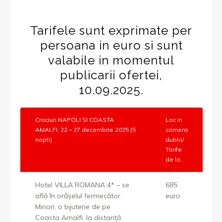
Tarifele sunt exprimate per
persoana in euro si sunt
valabile in momentul
publicarii ofertei,
10.09.2025.
Craciun NAPOLI SI COASTA
Loc in
AMALFI: 22 – 27 decembrie 2025 (5
camera
nopti)
dubla/
Tarife
de la..
Hotel VILLA ROMANA 4* – se
685
află în orăşelul fermecător
euro
Minori, o bijuterie de pe
Coasta Amalfi, la distanţă