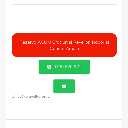
Rezerva ACUM Craciun si Revelion Napoli si
Coasta Amalfi
0730 620 671
office@traveltailor.ro