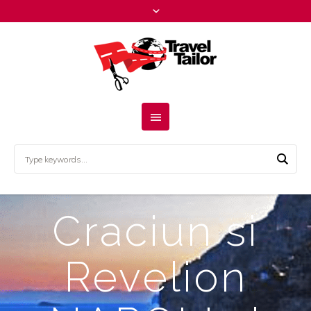
Craciun si
Revelion