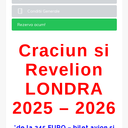
Conditii Generale
Rezerva acum!
Craciun si
Revelion
LONDRA
2025 – 2026
*de la 345 EURO – bilet avion si