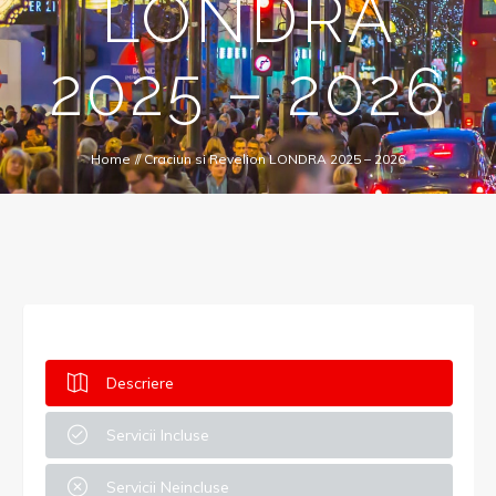
LONDRA
2025 – 2026
Home
//
Craciun si Revelion LONDRA 2025 – 2026
Descriere
Servicii Incluse
Servicii Neincluse