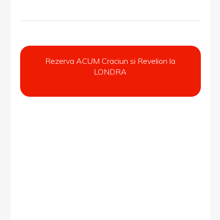
Rezerva ACUM Craciun si Revelion la
LONDRA