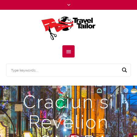
Craciun si
Revelion