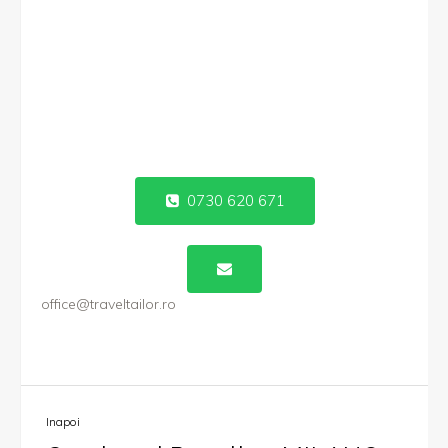
0730 620 671
office@traveltailor.ro
Inapoi