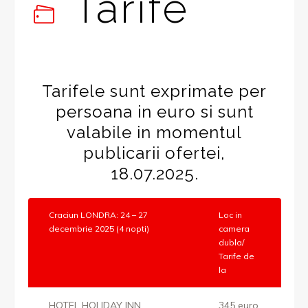
Tarife
Tarifele sunt exprimate per
persoana in euro si sunt
valabile in momentul
publicarii ofertei,
18.07.2025.
Craciun LONDRA: 24 – 27
Loc in
decembrie 2025 (4 nopti)
camera
dubla/
Tarife de
la
HOTEL HOLIDAY INN
345 euro