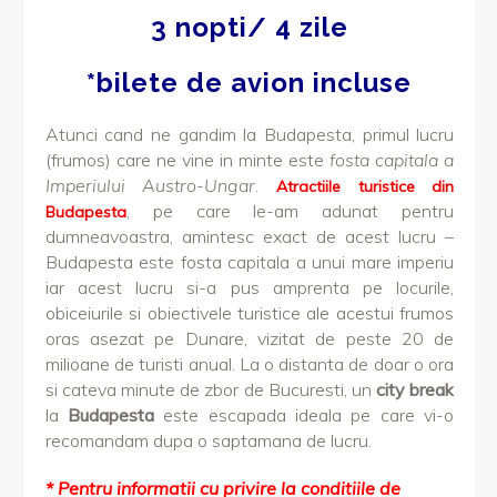
3 nopti/ 4 zile
*bilete de avion incluse
Atunci cand ne gandim la Budapesta, primul lucru
(frumos) care ne vine in minte este
fosta capitala a
Imperiului Austro-Ungar
.
Atractiile turistice din
, pe care le-am adunat pentru
Budapesta
dumneavoastra, amintesc exact de acest lucru –
Budapesta este fosta capitala a unui mare imperiu
iar acest lucru si-a pus amprenta pe locurile,
obiceiurile si obiectivele turistice ale acestui frumos
oras asezat pe Dunare, vizitat de peste 20 de
milioane de turisti anual. La o distanta de doar o ora
si cateva minute de zbor de Bucuresti, un
city break
la
Budapesta
este escapada ideala pe care vi-o
recomandam dupa o saptamana de lucru.
* Pentru informatii cu privire la conditiile de