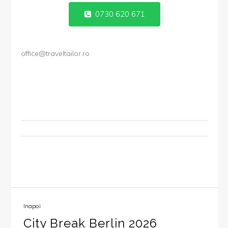
0730 620 671
office@traveltailor.ro
Inapoi
City Break Berlin 2026