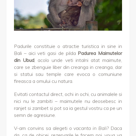
Padurile constituie o atractie turistica in sine in
Bali – aici veti gasi de pilda
Padurea Maimutelor
din Ubud
, acolo unde veti intalni atat maimute,
care se zbenguie liber din creanga in creanga, dar
si statui sau temple care evoca o comuniune
fireasca a omului cu natura.
Evitati contactul direct, ochi in ochi, cu animalele si
nici nu le zambiti – maimutele nu deosebesc in
ranjet si zambet si pot sa ia gestul vostru ca pe un
semn de agresiune.
V-am convins sa alegeti o
vacanta in Bali
? Daca
da, ca de obicei, rezervarile le facem noi, voua va