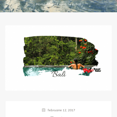
Home
//
Blog
//
Vacanta in Bali
februarie 12, 2017