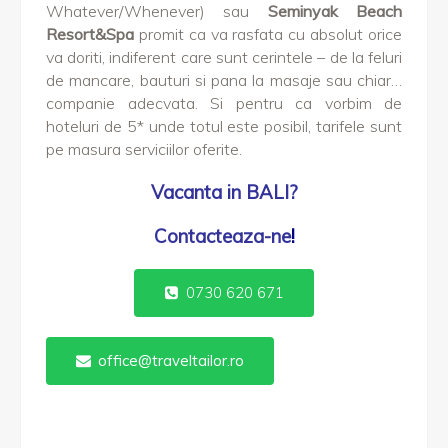
Whatever/Whenever) sau
Seminyak Beach
Resort&Spa
promit ca va rasfata cu absolut orice
va doriti, indiferent care sunt cerintele – de la feluri
de mancare, bauturi si pana la masaje sau chiar…
companie adecvata. Si pentru ca vorbim de
hoteluri de 5* unde totul este posibil, tarifele sunt
pe masura serviciilor oferite.
Vacanta in BALI?
Contacteaza-ne
!
0730 620 671
office@traveltailor.ro