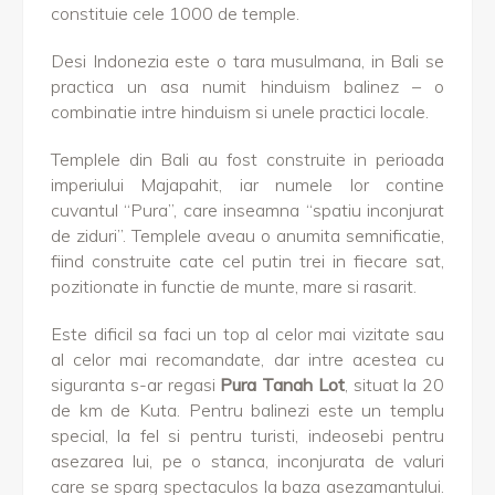
constituie cele 1000 de temple.
Desi Indonezia este o tara musulmana, in Bali se
practica un asa numit hinduism balinez – o
combinatie intre hinduism si unele practici locale.
Templele din Bali au fost construite in perioada
imperiului Majapahit, iar numele lor contine
cuvantul “Pura”, care inseamna “spatiu inconjurat
de ziduri”. Templele aveau o anumita semnificatie,
fiind construite cate cel putin trei in fiecare sat,
pozitionate in functie de munte, mare si rasarit.
Este dificil sa faci un top al celor mai vizitate sau
al celor mai recomandate, dar intre acestea cu
siguranta s-ar regasi
Pura Tanah Lot
, situat la 20
de km de Kuta. Pentru balinezi este un templu
special, la fel si pentru turisti, indeosebi pentru
asezarea lui, pe o stanca, inconjurata de valuri
care se sparg spectaculos la baza asezamantului.