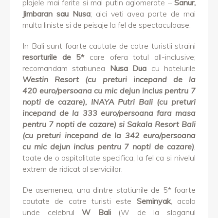
plajele mai ferite si mai putin aglomerate –
Sanur,
Jimbaran sau Nusa
; aici veti avea parte de mai
multa liniste si de peisaje la fel de spectaculoase.
In Bali sunt foarte cautate de catre turistii straini
resorturile de 5*
care ofera totul all-inclusive;
recomandam statiunea
Nusa Dua
cu hotelurile
Westin Resort (cu preturi incepand de la
420 euro/persoana cu mic dejun inclus pentru 7
nopti de cazare), INAYA Putri Bali (cu preturi
incepand de la 333 euro/persoana fara masa
pentru 7 nopti de cazare) si Sakala Resort Bali
(cu preturi incepand de la 342 euro/persoana
cu mic dejun inclus pentru 7 nopti de cazare)
,
toate de o ospitalitate specifica, la fel ca si nivelul
extrem de ridicat al serviciilor.
De asemenea, una dintre statiunile de 5* foarte
cautate de catre turisti este
Seminyak
, acolo
unde celebrul
W Bali
(W de la sloganul