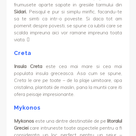
frumusete aparte sapate in gresiile tarmului din
Sidari.
Peisajul e pur si simplu mirific, facandu-te
sa te simti ca intr-o poveste. Si daca tot am
pomenit despre povesti, se spune ca iubitii care se
scalda impreuna aici vor ramane impreuna toata
viata.

Creta
Insula Creta
este cea mai mare si cea mai
populata insula greceasca. Asa cum se spune,
Creta le are pe toate
– de la plaje uimitoare, apa
cristalina, plantatii de maslin, pana la muntii care iti
ofera peisaje impresionante.
Mykonos
Mykonos
este una dintre destinatiile de pe
litoralul
Greciei
care intruneste toate aspectele pentru a fi
considerata un loc perfect pentru un sejur –