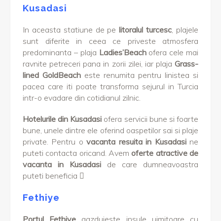
Kusadasi
In aceasta statiune de pe
litoralul turcesc
, plajele
sunt diferite in ceea ce priveste atmosfera
predominanta – plaja
Ladies’Beach
ofera cele mai
ravnite petreceri pana in zorii zilei, iar plaja
Grass-
lined GoldBeach
este renumita pentru linistea si
pacea care iti poate transforma sejurul in Turcia
intr-o evadare din cotidianul zilnic.
Hotelurile din Kusadasi
ofera servicii bune si foarte
bune, unele dintre ele oferind oaspetilor sai si plaje
private. Pentru o
vacanta resuita in Kusadasi
ne
puteti contacta oricand. Avem
oferte atractive de
vacanta in Kusadasi
de care dumneavoastra
puteti beneficia

Fethiye
Portul Fethiye
gazduieste insule uimitoare cu