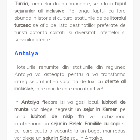
Turcia,
tara celor doua continente, se afla in
topul
sejururilor all inclusive
. Pe langa faptul ca tara
abunda in istorie si cultura, statiunile de pe
litoralul
turcesc
se afla pe lista destinatiilor preferate de
turisti datorita calitatii si diversitatii ofertelor si
serviciilor oferite.
Antalya
Hotelurile renumite din statiunile din regiunea
Antalya va asteapta pentru a va transforma
intreg sejurul intr-o vacanta de lux, cu
oferte all
inclusive
, care mai de care mai atractive!
In
Antalya
fiecare isi va gasi locul.
Iubitorii de
munte
vor alege negresit un
sejur in Kemer
, pe
cand
iubitorii de nisip fin
vor achizitiona
intotdeauna un
sejur in Belek
.
Familiile cu copii
si
cei care cauta o vacanta la un buget mai redus
vor alege un
sejur in Side
sau in Antalya.