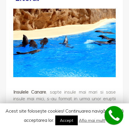
Insulele Canare
, sapte insule mai mari si sase
insule mai mici, s-au format in urma unor eruptii
vulcanice subacvatice, fiind una dintre
atractiile
Acest site foloseşte cookies! Continuarea navigării implică
preferate
ale turistilor din intreaga Europa. Acest
arhipeleag este cunoscut pentru peisajele sale
acceptarea lor.
Accept
Afla mai mult!
insulare unice si pentru plajele cu nisip de origine