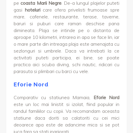
pe
coasta Marii Negre
. De-a lungul plajelor puteti
gasi
hoteluri
care ofera privelisti frumoase spre
mare, cafenele, restaurante, terase, taverne,
baruri si puburi care raman deschise pana
dimineata. Plaja se intinde pe o distanta de
aproape 10 kilometri, intrarea in apa se face lin, iar
o mare parte din intreaga plaja este amenajata cu
sezlonguri si umbrele. Daca va intrebati la ce
activitati puteti participa, ei bine, se poate
practica aici scuba diving, schi nautic, ridicari cu
parasuta si plimbari cu barci cu vele.
Eforie Nord
Comparativ cu statiunea Mamaia,
Eforie Nord
este un loc mai linistit si izolat, fiind popular in
randul familiilor cu copii. Va recomandam aceasta
statiune daca doriti sa calatoriti cu cei mici
deoarece apa este de adancime mica si se pot
juca fara sa stati ingrijorati.