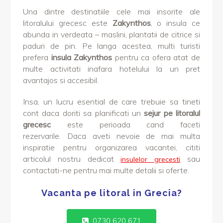
Una dintre destinatiile cele mai insorite ale
litoralului grecesc este
Zakynthos
, o insula ce
abunda in verdeata – maslini, plantatii de citrice si
paduri de pin. Pe langa acestea, multi turisti
prefera
insula Zakynthos
pentru ca ofera atat de
multe activitati inafara hotelului la un pret
avantajos si accesibil.
Insa, un lucru esential de care trebuie sa tineti
cont daca doriti sa planificati un
sejur pe litoralul
grecesc
este perioada cand faceti
rezervarile. Daca aveti nevoie de mai multa
inspiratie pentru organizarea vacantei, cititi
articolul nostru dedicat
sau
insulelor grecesti
contactati-ne pentru mai multe detalii si oferte.
Vacanta pe litoral in Grecia?
0730 620 671