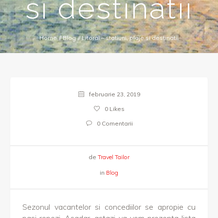
si destinatii
Home
//
Blog
//
Litoral – statiuni, plaje si destinatii
februarie 23, 2019
0
Likes
0 Comentarii
de
Travel Tailor
in
Blog
Sezonul vacantelor si concediilor se apropie cu