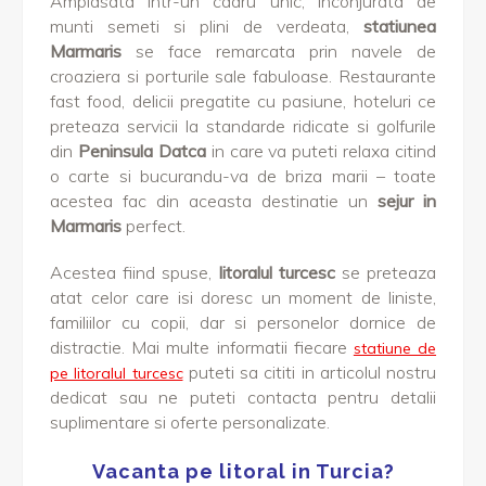
Amplasata intr-un cadru unic, inconjurata de
munti semeti si plini de verdeata,
statiunea
Marmaris
se face remarcata prin navele de
croaziera si porturile sale fabuloase. Restaurante
fast food, delicii pregatite cu pasiune, hoteluri ce
preteaza servicii la standarde ridicate si golfurile
din
Peninsula Datca
in care va puteti relaxa citind
o carte si bucurandu-va de briza marii – toate
acestea fac din aceasta destinatie un
sejur in
Marmaris
perfect.
Acestea fiind spuse,
litoralul turcesc
se preteaza
atat celor care isi doresc un moment de liniste,
familiilor cu copii, dar si personelor dornice de
distractie. Mai multe informatii fiecare
statiune de
puteti sa cititi in articolul nostru
pe litoralul turcesc
dedicat sau ne puteti contacta pentru detalii
suplimentare si oferte personalizate.
Vacanta pe litoral in Turcia?