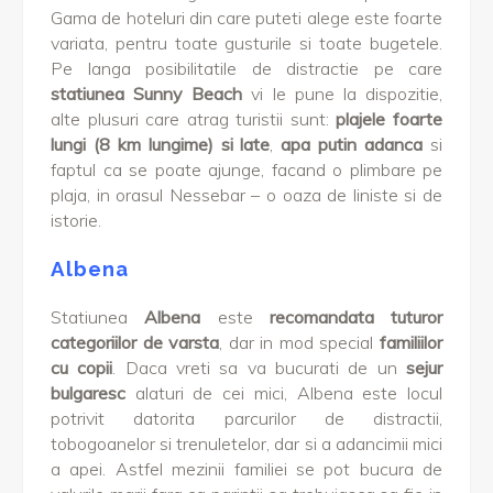
Gama de hoteluri din care puteti alege este foarte
variata, pentru toate gusturile si toate bugetele.
Pe langa posibilitatile de distractie pe care
statiunea Sunny Beach
vi le pune la dispozitie,
alte plusuri care atrag turistii sunt:
plajele foarte
lungi (8 km lungime) si late
,
apa putin adanca
si
faptul ca se poate ajunge, facand o plimbare pe
plaja, in orasul Nessebar – o oaza de liniste si de
istorie.
Albena
Statiunea
Albena
este
recomandata tuturor
categoriilor de varsta
, dar in mod special
familiilor
cu copii
. Daca vreti sa va bucurati de un
sejur
bulgaresc
alaturi de cei mici, Albena este locul
potrivit datorita parcurilor de distractii,
tobogoanelor si trenuletelor, dar si a adancimii mici
a apei. Astfel mezinii familiei se pot bucura de