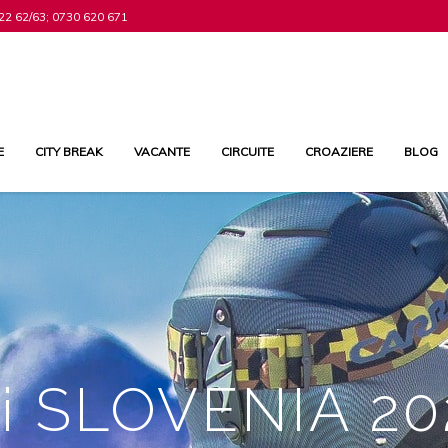
22 62/63; 0730 620 671
E
CITY BREAK
VACANTE
CIRCUITE
CROAZIERE
BLOG
ki SLOVENIA 20