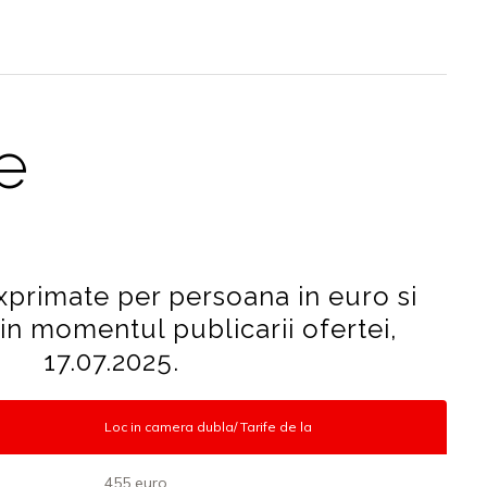
fe
exprimate per persoana in euro si
 in momentul publicarii ofertei,
17.07.2025.
Loc in camera dubla/ Tarife de la
455 euro