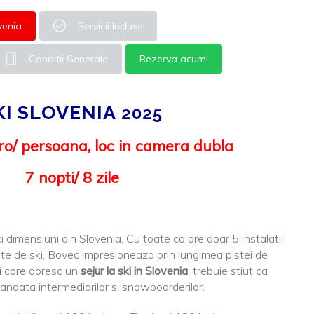
venia
Servicii Incluse
Conditii Generale
Rezerva acum!
KI SLOVENIA
2025
ro/ persoana, loc in camera dubla
7 nopti/ 8 zile
 dimensiuni din Slovenia. Cu toate ca are doar 5 instalatii
ste de ski, Bovec impresioneaza prin lungimea pistei de
i care doresc un
sejur la ski in Slovenia
, trebuie stiut ca
ndata intermediarilor si snowboarderilor.