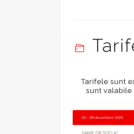
Tari
Tarifele sunt 
sunt valabile
02 – 09 decembrie 2025
SANJE OB SOCI 4*