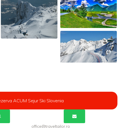
zerva ACUM Sejur Ski Slovenia
1
office@traveltailor.ro