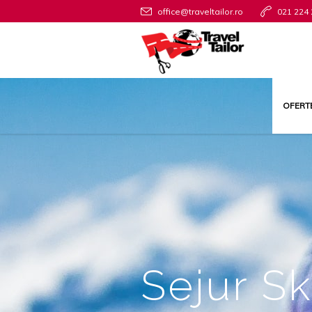
office@traveltailor.ro
021 224 
OFERT
Sejur S