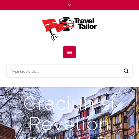
Craciun si
Revelion