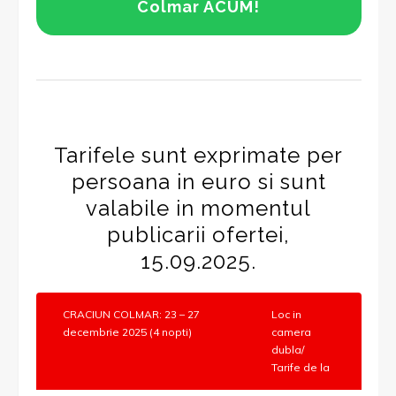
Colmar ACUM!
Tarifele sunt exprimate per
persoana in euro si sunt
valabile in momentul
publicarii ofertei,
15.09.2025.
CRACIUN COLMAR: 23 – 27
Loc in
decembrie 2025 (4 nopti)
camera
dubla/
Tarife de la