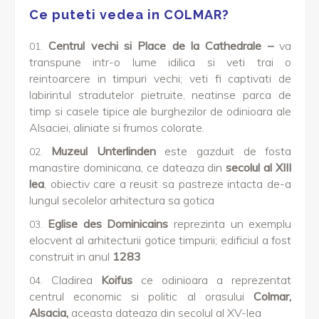
Ce puteti vedea in COLMAR?
Centrul vechi si Place de la Cathedrale –
va
transpune intr-o lume idilica si veti trai o
reintoarcere in timpuri vechi; veti fi captivati de
labirintul stradutelor pietruite, neatinse parca de
timp si casele tipice ale burghezilor de odinioara ale
Alsaciei, aliniate si frumos colorate.
Muzeul Unterlinden
este gazduit de fosta
manastire dominicana, ce dateaza din
secolul al XIII
lea
, obiectiv care a reusit sa pastreze intacta de-a
lungul secolelor arhitectura sa gotica
Eglise des Dominicains
reprezinta un exemplu
elocvent al arhitecturii gotice timpurii; edificiul a fost
construit in anul
1283
Cladirea
Koifus
ce odinioara a reprezentat
centrul economic si politic al orasului
Colmar,
Alsacia,
aceasta dateaza din secolul al XV-lea