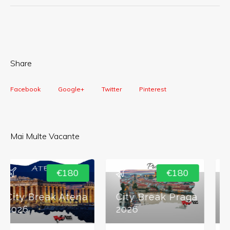
Share
Facebook
Google+
Twitter
Pinterest
Mai Multe Vacante
€180
€215
City Break Praga
CITY BREAK PISA
2026
2026