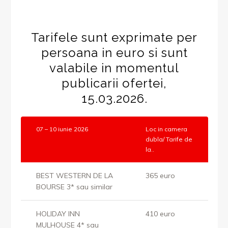
Tarifele sunt exprimate per
persoana in euro si sunt
valabile in momentul
publicarii ofertei,
15.03.2026.
07 – 10 iunie 2026
Loc in camera
dubla/ Tarife de
la..
BEST WESTERN DE LA
365 euro
BOURSE 3* sau similar
HOLIDAY INN
410 euro
MULHOUSE 4* sau