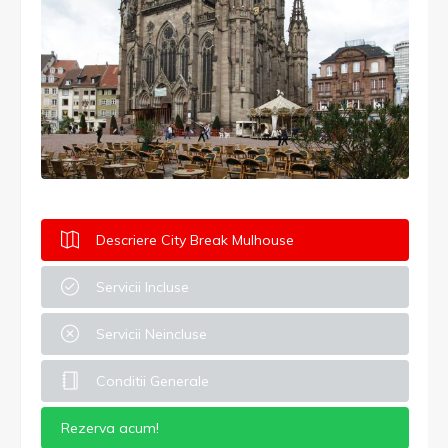
Descriere City Break Mulhouse
Servicii Incluse
Servicii Neincluse
Conditii Generale
Rezerva acum!