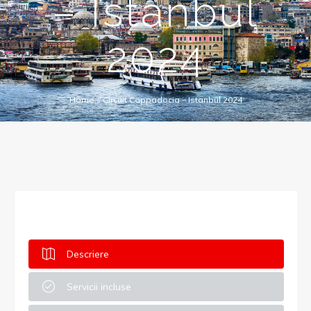
– Istanbul
2024
Home
//
Circuit Cappadocia – Istanbul 2024
Descriere
Servicii incluse