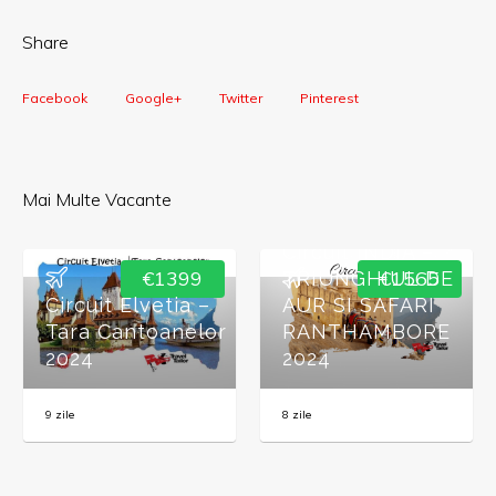
Share
Facebook
Google+
Twitter
Pinterest
Mai Multe Vacante
Circuit INDIA –
€1399
€1565
TRIUNGHIUL DE
Circuit Elvetia –
AUR SI SAFARI
Tara Cantoanelor
RANTHAMBORE
2024
2024
9 zile
8 zile