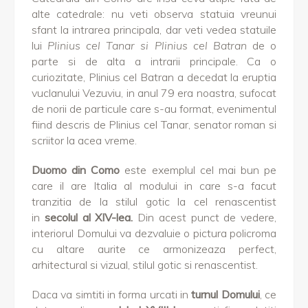
alte catedrale: nu veti observa statuia vreunui
sfant la intrarea principala, dar veti vedea statuile
lui
Plinius cel Tanar si Plinius cel Batran
de o
parte si de alta a intrarii principale. Ca o
curiozitate, Plinius cel Batran a decedat la eruptia
vuclanului Vezuviu, in anul 79 era noastra, sufocat
de norii de particule care s-au format, evenimentul
fiind descris de Plinius cel Tanar, senator roman si
scriitor la acea vreme.
Duomo din Como
este exemplul cel mai bun pe
care il are Italia al modului in care s-a facut
tranzitia de la stilul gotic la cel renascentist
in
secolul al XIV-lea.
Din acest punct de vedere,
interiorul Domului va dezvaluie o pictura policroma
cu altare aurite ce armonizeaza perfect,
arhitectural si vizual, stilul gotic si renascentist.
Daca va simtiti in forma urcati in
turnul Domului
, ce