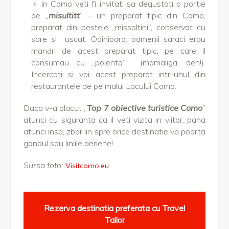
In Como veti fi invitati sa degustati o portie
de
„
misultitt
” – un preparat tipic din Como,
preparat din pestele „missoltini”, conservat cu
sare si uscat. Odinioara, oamenii saraci erau
mandri de acest preparat tipic, pe care il
consumau cu „polenta” (mamaliga, deh!).
Incercati si voi acest preparat intr-unul din
restaurantele de pe malul Lacului Como.
Daca v-a placut „
Top 7 obiective turistice Como
”
atunci cu siguranta ca il veti vizita in viitor; pana
atunci insa, zbor lin spre orice destinatie va poarta
gandul sau liniile aeriene!
Sursa foto:
Visitcomo.eu
Rezerva destinatia preferata cu Travel
Tailor