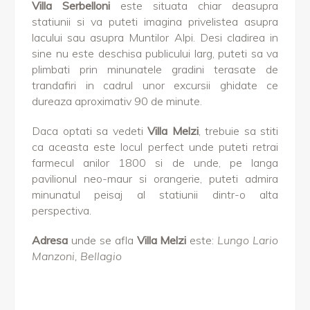
Villa Serbelloni
este situata chiar deasupra
statiunii si va puteti imagina privelistea asupra
lacului sau asupra Muntilor Alpi. Desi cladirea in
sine nu este deschisa publicului larg, puteti sa va
plimbati prin minunatele gradini terasate de
trandafiri in cadrul unor excursii ghidate ce
dureaza aproximativ 90 de minute.
Daca optati sa vedeti
Villa Melzi
, trebuie sa stiti
ca aceasta este locul perfect unde puteti retrai
farmecul anilor 1800 si de unde, pe langa
pavilionul neo-maur si orangerie, puteti admira
minunatul peisaj al statiunii dintr-o alta
perspectiva.
Adresa
unde se afla
Villa Melzi
este:
Lungo Lario
Manzoni, Bellagio