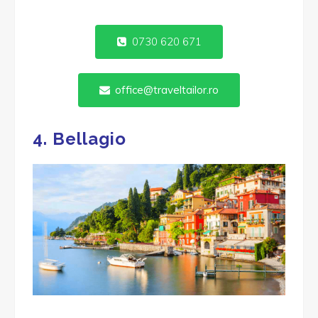
0730 620 671
office@traveltailor.ro
4. Bellagio