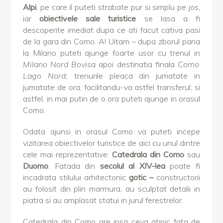
Alpi
, pe care il puteti strabate pur si simplu pe jos,
iar
obiectivele sale turistice
se lasa a fi
descoperite imediat dupa ce ati facut cativa pasi
de la gara din Como. A! Uitam – dupa zborul pana
la Milano puteti ajunge foarte usor cu trenul in
Milano Nord Bovisa
apoi destinatia finala
Como
Lago Nord;
trenurile pleaca din jumatate in
jumatate de ora, facilitandu-va astfel transferul, si
astfel, in mai putin de o ora puteti ajunge in orasul
Como.
Odata ajunsi in orasul Como va puteti incepe
vizitarea obiectivelor turistice de aici cu unul dintre
cele mai reprezentative:
Catedrala din Como
sau
Duomo
. Fatada din
secolul al XIV-lea
poate fi
incadrata stilului arhitectonic
gotic –
constructorii
au folosit din plin marmura, au sculptat detalii in
piatra si au amplasat statui in jurul ferestrelor.
Catedrala din Como are insa ceva atipic fata de