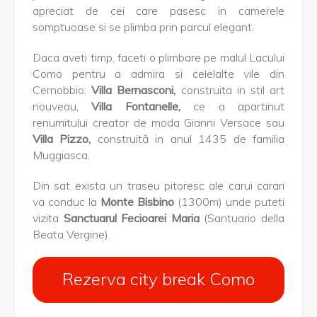
apreciat de cei care pasesc in camerele
somptuoase si se plimba prin parcul elegant.
Daca aveti timp, faceti o plimbare pe malul Lacului
Como pentru a admira si celelalte vile din
Cernobbio:
Villa Bernasconi,
construita in stil art
nouveau,
Villa Fontanelle,
ce a apartinut
renumitului creator de moda Gianni Versace sau
Villa Pizzo,
construită in anul 1435 de familia
Muggiasca.
Din sat exista un traseu pitoresc ale carui carari
va conduc la
Monte Bisbino
(1300m) unde puteti
vizita
Sanctuarul Fecioarei Maria
(Santuario della
Beata Vergine).
Rezerva city break Como