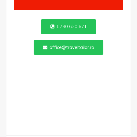
0730 620 671
office@traveltailor.ro