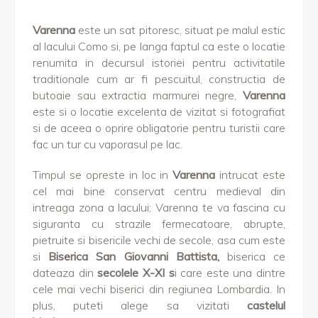
Varenna
este un sat pitoresc, situat pe malul estic
al lacului Como si, pe langa faptul ca este o locatie
renumita in decursul istoriei pentru activitatile
traditionale cum ar fi pescuitul, constructia de
butoaie sau extractia marmurei negre,
Varenna
este si o locatie excelenta de vizitat si fotografiat
si de aceea o oprire obligatorie pentru turistii care
fac un tur cu vaporasul pe lac.
Timpul se opreste in loc in
Varenna
intrucat este
cel mai bine conservat centru medieval din
intreaga zona a lacului; Varenna te va fascina cu
siguranta cu strazile fermecatoare, abrupte,
pietruite si bisericile vechi de secole, asa cum este
si
Biserica San Giovanni Battista,
biserica ce
dateaza din
secolele X-XI s
i care este una dintre
cele mai vechi biserici din regiunea Lombardia. In
plus, puteti alege sa vizitati
castelul