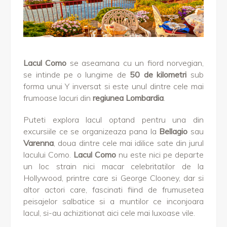
Lacul Como
se aseamana cu un fiord norvegian,
se intinde pe o lungime de
50 de kilometri
sub
forma unui Y inversat si este unul dintre cele mai
frumoase lacuri din
regiunea Lombardia
.
Puteti explora lacul optand pentru una din
excursiile ce se organizeaza pana la
Bellagio
sau
Varenna
, doua dintre cele mai idilice sate din jurul
lacului Como.
Lacul Como
nu este nici pe departe
un loc strain nici macar celebritatilor de la
Hollywood, printre care si George Clooney, dar si
altor actori care, fascinati fiind de frumusetea
peisajelor salbatice si a muntilor ce inconjoara
lacul, si-au achizitionat aici cele mai luxoase vile.