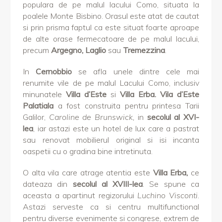
populara de pe malul lacului Como, situata la
poalele Monte Bisbino. Orasul este atat de cautat
si prin prisma faptul ca este situat foarte aproape
de alte orase fermecatoare de pe malul lacului,
precum
Argegno, Laglio
sau
Tremezzina
.
In
Cernobbio
se afla unele dintre cele mai
renumite vile de pe malul Lacului Como, inclusiv
minunatele
Villa d’Este
si
Villa Erba.
Vila d’Este
Palatiala
a fost construita pentru printesa Tarii
Galilor,
Caroline de Brunswick,
in
secolul al XVI-
lea
, iar astazi este un hotel de lux care a pastrat
sau renovat mobilierul original si isi incanta
oaspetii cu o gradina bine intretinuta.
O alta vila care atrage atentia este
Villa Erba,
ce
dateaza din
secolul al XVIII-lea
. Se spune ca
aceasta a apartinut regizorului
Luchino Visconti
.
Astazi serveste ca si centru multifunctional
pentru diverse evenimente si congrese, extrem de