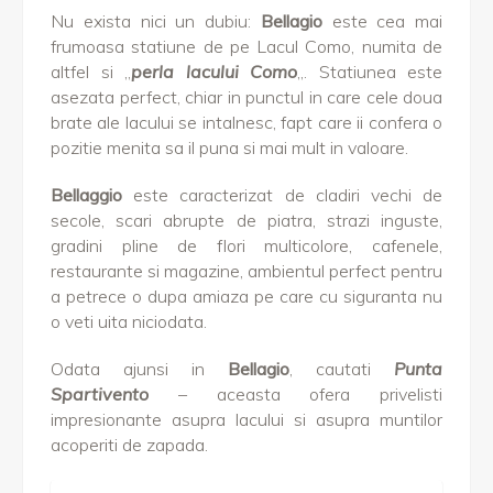
Nu exista nici un dubiu:
Bellagio
este cea mai
frumoasa statiune de pe Lacul Como, numita de
altfel si „
perla lacului Como
„. Statiunea este
asezata perfect, chiar in punctul in care cele doua
brate ale lacului se intalnesc, fapt care ii confera o
pozitie menita sa il puna si mai mult in valoare.
Bellaggio
este caracterizat de cladiri vechi de
secole, scari abrupte de piatra, strazi inguste,
gradini pline de flori multicolore, cafenele,
restaurante si magazine, ambientul perfect pentru
a petrece o dupa amiaza pe care cu siguranta nu
o veti uita niciodata.
Odata ajunsi in
Bellagio
, cautati
Punta
Spartivento
– aceasta ofera privelisti
impresionante asupra lacului si asupra muntilor
acoperiti de zapada.