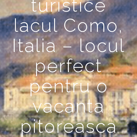
turistice
lacul Como,
Italia – locul
perfect
pentru o
vacanta
pitoreasca