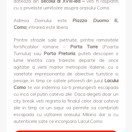
dateaza din
secolul al XVIII-lea –
veti fi rasplatiti
cu o priveliste uimitoare asupra orasului Como.
Adresa Domului este
Piazza Duomo 6,
Como;
intrarea este libera.
Printre strazile sale pietruite, printre ramasitele
fortificatiilor romane –
Porta Torre
(Poarta
Turnului) sau
Porta Pretoria
, puteti descoperi o
lume linistita care traieste departe de orice
agitatie a vietii marilor metropole italiene, cu o
varietate impresionanta de obiective turistice si
peisaje, in timp ce satele pitoresti din jurul
Lacului
Como
te vor indemna sa-ti prelungesti escapada
cu inca cel putin cateva zile. Daca alegeti doar un
city break veti regreta la finalul celor doar cateva
zile in timp ce un sejur va permite sa combinati
escapada cu vizitarea orasului Milano dar si cu
autenticele sate ce inconjoara Lacul Como.