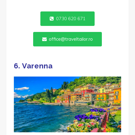
0730 620 671
office@traveltailor.ro
6. Varenna