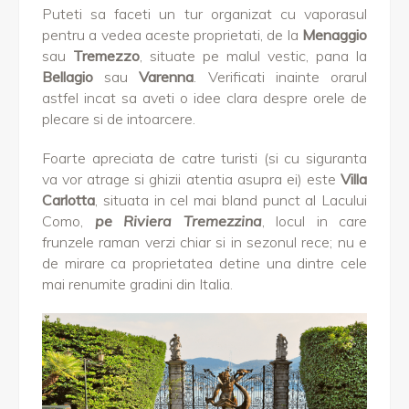
Puteti sa faceti un tur organizat cu vaporasul
pentru a vedea aceste proprietati, de la
Menaggio
sau
Tremezzo
, situate pe malul vestic, pana la
Bellagio
sau
Varenna
. Verificati inainte orarul
astfel incat sa aveti o idee clara despre orele de
plecare si de intoarcere.
Foarte apreciata de catre turisti (si cu siguranta
va vor atrage si ghizii atentia asupra ei) este
Villa
Carlotta
, situata in cel mai bland punct al Lacului
Como,
pe Riviera Tremezzina
, locul in care
frunzele raman verzi chiar si in sezonul rece; nu e
de mirare ca proprietatea detine una dintre cele
mai renumite gradini din Italia.