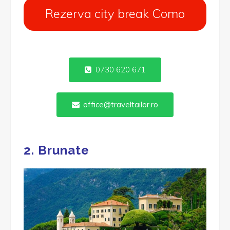
Rezerva city break Como
0730 620 671
office@traveltailor.ro
2. Brunate