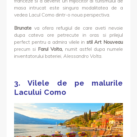
franceze si a devenit un mijlocitor al turismului de
masa intrucat este singura modalitatea de a
vedea Lacul Como dintr-o noua perspectiva.
Brunate
va ofera refugiul de care aveti nevoie
dupa cateva ore petrecute in oras si prilejul
perfect pentru a admira vilele in
stil Art Nouveau
precum si
Farul Volta,
numit astfel dupa numele
inventatorului bateriei,
Alessandro Volta.
3. Vilele de pe malurile
Lacului Como