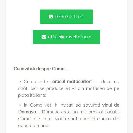
0730 620 671
office@traveltailor.ro
Curiozitati despre Como…
Como este „
orasul matasurilor
” – daca nu
stiati aici se produce 95% din matasea de pe
piata italiana;
In Como veti fi invitati sa savurati
vinul de
Domaso
– Domaso este un mic oras al Lacului
Como, ale carui vinuri sunt apreciate inca din
epoca romana;