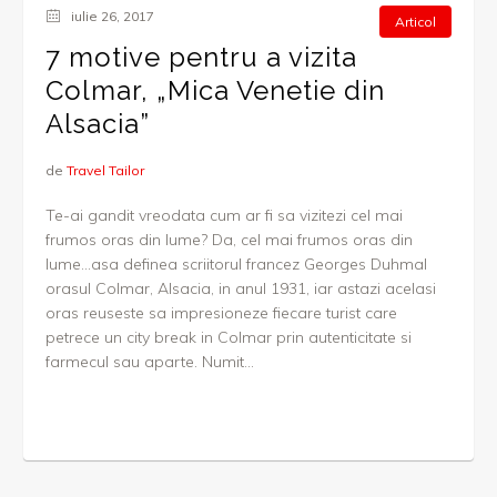
iulie 26, 2017
Articol
7 motive pentru a vizita
Colmar, „Mica Venetie din
Alsacia”
de
Travel Tailor
Te-ai gandit vreodata cum ar fi sa vizitezi cel mai
frumos oras din lume? Da, cel mai frumos oras din
lume…asa definea scriitorul francez Georges Duhmal
orasul Colmar, Alsacia, in anul 1931, iar astazi acelasi
oras reuseste sa impresioneze fiecare turist care
petrece un city break in Colmar prin autenticitate si
farmecul sau aparte. Numit...