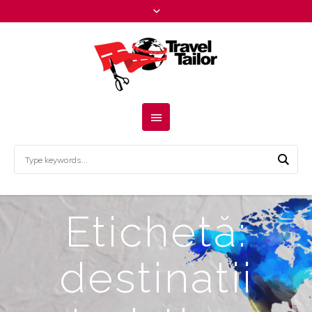
Etichetă:
destinatii