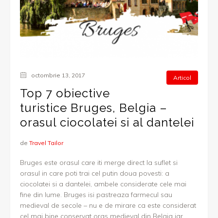
octombrie 13, 2017
Articol
Top 7 obiective
turistice Bruges, Belgia –
orasul ciocolatei si al dantelei
de
Travel Tailor
Bruges este orasul care iti merge direct la suflet si
orasul in care poti trai cel putin doua povesti: a
ciocolatei si a dantelei, ambele considerate cele mai
fine din lume. Bruges isi pastreaza farmecul sau
medieval de secole – nu e de mirare ca este considerat
cel mai bine conservat oras medieval din Belgia iar...