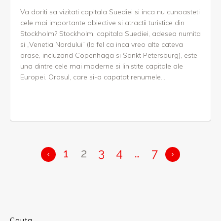
Va doriti sa vizitati capitala Suediei si inca nu cunoasteti
cele mai importante obiective si atractii turistice din
Stockholm? Stockholm, capitala Suediei, adesea numita
si „Venetia Nordului” (la fel ca inca vreo alte cateva
orase, incluzand Copenhaga si Sankt Petersburg), este
una dintre cele mai moderne si linistite capitale ale
Europei. Orasul, care si-a capatat renumele...
1
2
3
4
…
7
Cauta